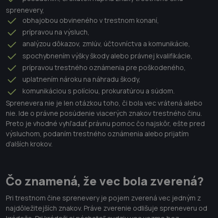
sprenevery,
obhajobou obvineného v trestnom konaní,
prípravou na výsluch,
analýzou dôkazov, zmlúv, účtovníctva a komunikácie,
spochybnením výšky škody alebo právnej kvalifikácie,
prípravou trestného oznámenia pre poškodeného,
uplatnením nároku na náhradu škody,
komunikáciou s políciou, prokuratúrou a súdom.
Sprenevera nie je len otázkou toho, či bola vec vrátená alebo
nie. Ide o právne posúdenie viacerých znakov trestného činu.
Preto je vhodné vyhľadať právnu pomoc čo najskôr, ešte pred
výsluchom, podaním trestného oznámenia alebo prijatím
ďalších krokov.
Čo znamená, že vec bola zverená?
Pri trestnom čine sprenevery je pojem zverená vec jedným z
najdôležitejších znakov. Práve zverenie odlišuje spreneveru od