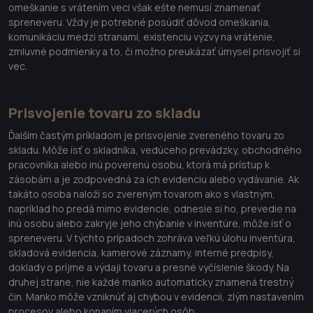
omeškanie s vrátením veci však ešte nemusí znamenať
spreneveru. Vždy je potrebné posúdiť dôvod omeškania,
komunikáciu medzi stranami, existenciu výzvy na vrátenie,
zmluvné podmienky a to, či možno preukázať úmysel prisvojiť si
vec.
Prisvojenie tovaru zo skladu
Ďalším častým príkladom je prisvojenie zvereného tovaru zo
skladu. Môže ísť o skladníka, vedúceho prevádzky, obchodného
pracovníka alebo inú poverenú osobu, ktorá má prístup k
zásobám a je zodpovedná za ich evidenciu alebo vydávanie. Ak
takáto osoba naloží so zvereným tovarom ako s vlastným,
napríklad ho predá mimo evidencie, odnesie si ho, prevedie na
inú osobu alebo zakryje jeho chýbanie v inventúre, môže ísť o
spreneveru. V týchto prípadoch zohráva veľkú úlohu inventúra,
skladová evidencia, kamerové záznamy, interné predpisy,
doklady o príjme a výdaji tovaru a presné vyčíslenie škody. Na
druhej strane, nie každé manko automaticky znamená trestný
čin. Manko môže vzniknúť aj chybou v evidencii, zlým nastavením
procesov alebo konaním viacerých osôb.