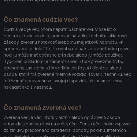
Čo znamená cudzia vec?
Cudzia vec je vec, ktorá nepatrí páchateľovi. Môže ísť o
peniaze, tovar, vozidlo, pracovné náradie, techniku, skladové
zásoby, zverenú hotovosť alebo inú majetkovú hodnotu. Pri
sprenevere je dôležité, že osoba nemá k veci vlastnícke právo,
hoci ju môže mať dočasne pri sebe alebo ju môže používať.
Typickým príkladom je zamestnanec, ktorý prevezme tržbu,
obchodný zástupca, ktorý prijme platby od klientov, alebo
osoba, ktorá má zverené firemné vozidlo, tovar či techniku. Vec
môže mať oprávnene vo svojej dispozícii, ale nesmie s ňou
nakladať ako s vlastnou.
Čo znamená zverená vec?
Zverená vec je vec, ktorú vlastník alebo oprávnená osoba
odovzdala páchateľovi na určitý účel. Tento účel môže vyplývať
zo zmluvy, pracovného zaradenia, dohody, pokynu, interných
pravidiel alebo z konkrétnej situácie. Môže ísť napríklad o