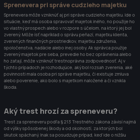
Sprenevera pri správe cudzieho majetku
Sprenevera môže vzniknúť aj pri správe cudzieho majetku. Ide o
situácie, keď má osoba spravovať majetok iného, no použije ho
vo vlastný prospech alebo v rozpore s účelom, na ktorý jej bol
zverený. Môže ísť napríklad o správu peňazí, majetku klienta,
zverených finančných prostriedkov, majetku združenia,
spoločenstva, nadácie alebo inej osoby. Ak správca použije
zverený majetok pre seba, prevedie ho bez oprávnenia alebo
ho zatají, môže vzniknúť trestnoprávna zodpovednosť. Aj v
týchto prípadoch je rozhodujúce, aký bol rozsah zverenia, aké
povinnosti mala osoba pri správe majetku, či existuje zmluva
alebo poverenie, ako bolo s majetkom naložené a či vznikla
škoda.
Aký trest hrozí za spreneveru?
Trest za spreneveru podľa § 213 Trestného zákona závisí najmä
od výšky spôsobenej škody a od okolností, za ktorých bol
skutok spáchaný. Inak sa posudzuje prípad, keď ide o nižšiu