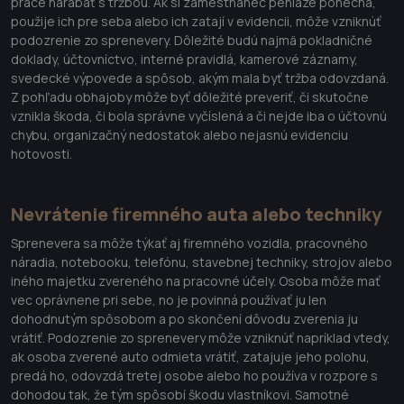
práce narábať s tržbou. Ak si zamestnanec peniaze ponechá,
použije ich pre seba alebo ich zatají v evidencii, môže vzniknúť
podozrenie zo sprenevery. Dôležité budú najmä pokladničné
doklady, účtovníctvo, interné pravidlá, kamerové záznamy,
svedecké výpovede a spôsob, akým mala byť tržba odovzdaná.
Z pohľadu obhajoby môže byť dôležité preveriť, či skutočne
vznikla škoda, či bola správne vyčíslená a či nejde iba o účtovnú
chybu, organizačný nedostatok alebo nejasnú evidenciu
hotovosti.
Nevrátenie firemného auta alebo techniky
Sprenevera sa môže týkať aj firemného vozidla, pracovného
náradia, notebooku, telefónu, stavebnej techniky, strojov alebo
iného majetku zvereného na pracovné účely. Osoba môže mať
vec oprávnene pri sebe, no je povinná používať ju len
dohodnutým spôsobom a po skončení dôvodu zverenia ju
vrátiť. Podozrenie zo sprenevery môže vzniknúť napríklad vtedy,
ak osoba zverené auto odmieta vrátiť, zatajuje jeho polohu,
predá ho, odovzdá tretej osobe alebo ho používa v rozpore s
dohodou tak, že tým spôsobí škodu vlastníkovi. Samotné