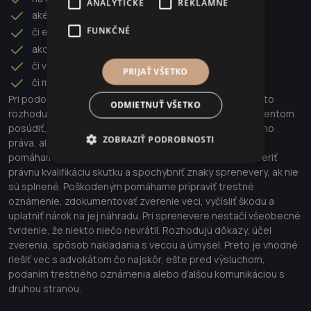
ANALYTICKÉ
REKLAMNÉ
aké povinnosti mala osoba pri jej použití,
FUNKČNÉ
či existujú zmluvy, protokoly alebo interné pravidlá,
ako bolo s vecou naložené,
či vznikla škoda,
PRIJAŤ VŠETKO
či možno preukázať úmysel prisvojiť si vec.
Pri podozrení zo sprenevery je otázka zverenia veci často
ODMIETNUŤ VŠETKO
rozhodujúca. Advokátska kancelária Lexante pomáha klientom
posúdiť, či bola vec skutočne zverená v zmysle trestného
ZOBRAZIŤ PODROBNOSTI
práva, alebo či ide o iný typ právneho sporu. Obvineným
pomáhame pripraviť obhajobu, analyzovať dôkazy, preveriť
právnu kvalifikáciu skutku a spochybniť znaky sprenevery, ak nie
sú splnené. Poškodeným pomáhame pripraviť trestné
oznámenie, zdokumentovať zverenie veci, vyčísliť škodu a
uplatniť nárok na jej náhradu. Pri sprenevere nestačí všeobecné
tvrdenie, že niekto niečo nevrátil. Rozhodujú dôkazy, účel
zverenia, spôsob nakladania s vecou a úmysel. Preto je vhodné
riešiť vec s advokátom čo najskôr, ešte pred výsluchom,
podaním trestného oznámenia alebo ďalšou komunikáciou s
druhou stranou.