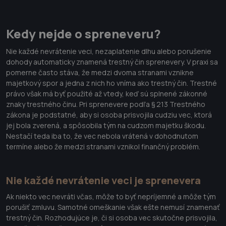
Kedy nejde o spreneveru?
Nie každé nevrátenie veci, nezaplatenie dlhu alebo porušenie
dohody automaticky znamená trestný čin sprenevery. V praxi sa
pomerne často stáva, že medzi dvoma stranami vznikne
majetkový spor a jedna z nich ho vníma ako trestný čin. Trestné
právo však má byť použité až vtedy, keď sú splnené zákonné
znaky trestného činu. Pri sprenevere podľa § 213 Trestného
zákona je podstatné, aby si osoba prisvojila cudziu vec, ktorá
jej bola zverená, a spôsobila tým na cudzom majetku škodu.
Nestačí teda iba to, že vec nebola vrátená v dohodnutom
termíne alebo že medzi stranami vznikol finančný problém.
Nie každé nevrátenie veci je sprenevera
Ak niekto vec nevráti včas, môže to byť nepríjemné a môže tým
porušiť zmluvu. Samotné omeškanie však ešte nemusí znamenať
trestný čin. Rozhodujúce je, či si osoba vec skutočne prisvojila,