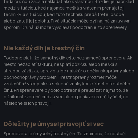
teda či s ňou začala nakladať ako s vlastnou. Rozdiel je napríklad
medzi situáciou, keď nájomca mešká s vrátením prenajatej
techniky, a situáciou, keď túto techniku predá tretej osobe
alebo zatají jej polohu. Prvá situácia môže byť najmä zmluvným
sporom. Druhá už môže vyvolávať podozrenie zo sprenevery.
Nie každý dlh je trestný čin
Podobne platí, že samotný dlh ešte neznamená spreneveru. Ak
niekto nezaplatí faktúru, nesplatí pôžičku alebo mešká s
úhradou záväzku, spravidla ide najskôr o občianskoprávny alebo
obchodnoprávny problém. Trestnoprávny rozmer môže
vzniknúť až vtedy, ak sú splnené znaky konkrétneho trestného
činu. Pri sprenevere by bolo potrebné preukázať najmä to, že
dlžník mal zverenú cudziu vec alebo peniaze na určitý účel, no
následne si ich prisvojil.
Dôležitý je úmysel prisvojiť si vec
Sprenevera je úmyselný trestný čin. To znamená, že nestačí