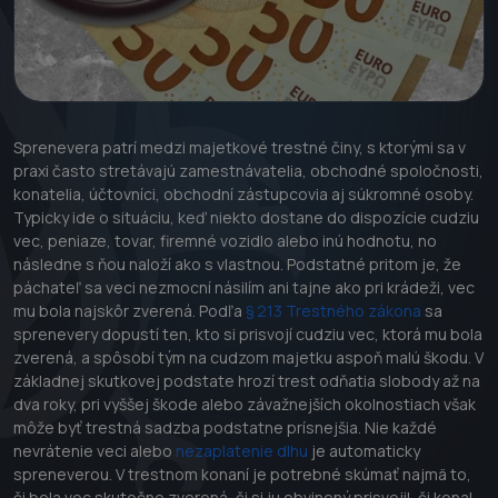
Sprenevera patrí medzi majetkové trestné činy, s ktorými sa v
praxi často stretávajú zamestnávatelia, obchodné spoločnosti,
konatelia, účtovníci, obchodní zástupcovia aj súkromné osoby.
Typicky ide o situáciu, keď niekto dostane do dispozície cudziu
vec, peniaze, tovar, firemné vozidlo alebo inú hodnotu, no
následne s ňou naloží ako s vlastnou. Podstatné pritom je, že
páchateľ sa veci nezmocní násilím ani tajne ako pri krádeži, vec
mu bola najskôr zverená. Podľa
§ 213 Trestného zákona
sa
sprenevery dopustí ten, kto si prisvojí cudziu vec, ktorá mu bola
zverená, a spôsobí tým na cudzom majetku aspoň malú škodu. V
základnej skutkovej podstate hrozí trest odňatia slobody až na
dva roky, pri vyššej škode alebo závažnejších okolnostiach však
môže byť trestná sadzba podstatne prísnejšia. Nie každé
nevrátenie veci alebo
nezaplatenie dlhu
je automaticky
spreneverou. V trestnom konaní je potrebné skúmať najmä to,
či bola vec skutočne zverená, či si ju obvinený prisvojil, či konal