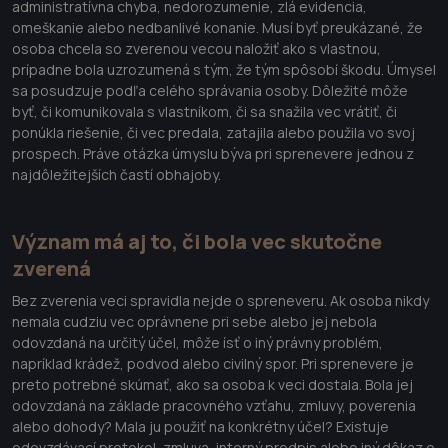
administratívna chyba, nedorozumenie, zlá evidencia,
omeškanie alebo nedbanlivé konanie. Musí byť preukázané, že
osoba chcela so zverenou vecou naložiť ako s vlastnou,
prípadne bola uzrozumená s tým, že tým spôsobí škodu. Úmysel
sa posudzuje podľa celého správania osoby. Dôležité môže
byť, či komunikovala s vlastníkom, či sa snažila vec vrátiť, či
ponúkla riešenie, či vec predala, zatajila alebo použila vo svoj
prospech. Práve otázka úmyslu býva pri sprenevere jednou z
najdôležitejších častí obhajoby.
Význam má aj to, či bola vec skutočne
zverená
Bez zverenia veci spravidla nejde o spreneveru. Ak osoba nikdy
nemala cudziu vec oprávnene pri sebe alebo jej nebola
odovzdaná na určitý účel, môže ísť o iný právny problém,
napríklad krádež, podvod alebo civilný spor. Pri sprenevere je
preto potrebné skúmať, ako sa osoba k veci dostala. Bola jej
odovzdaná na základe pracovného vzťahu, zmluvy, poverenia
alebo dohody? Mala ju použiť na konkrétny účel? Existuje
odovzdávací protokol, zmluva, interný predpis alebo iný dôkaz o