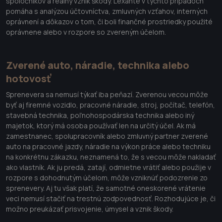
spoločníkov a reálny vznik škody. Lexante v týchto prípadoch
pomáha s analýzou účtovníctva, zmluvných vzťahov, interných
oprávnení a dôkazov o tom, či boli finančné prostriedky použité
oprávnene alebo v rozpore so zvereným účelom.
Zverené auto, náradie, technika alebo
hotovosť
Sprenevera sa nemusí týkať iba peňazí. Zverenou vecou môže
byť aj firemné vozidlo, pracovné náradie, stroj, počítač, telefón,
stavebná technika, poľnohospodárska technika alebo iný
majetok, ktorý má osoba používať len na určitý účel. Ak má
zamestnanec, spolupracovník alebo zmluvný partner zverené
auto na pracovné jazdy, náradie na výkon práce alebo techniku
na konkrétnu zákazku, neznamená to, že s vecou môže nakladať
ako vlastník. Ak ju predá, zatají, odmietne vrátiť alebo použije v
rozpore s dohodnutým účelom, môže vzniknúť podozrenie zo
sprenevery. Aj tu však platí, že samotné oneskorené vrátenie
veci nemusí stačiť na trestnú zodpovednosť. Rozhodujúce je, či
možno preukázať prisvojenie, úmysel a vznik škody.