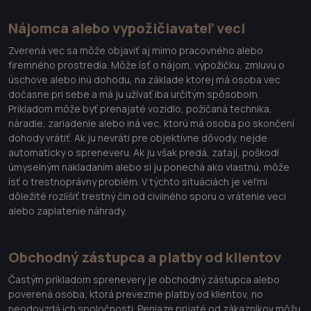
Nájomca alebo vypožičiavateľ veci
Zverená vec sa môže objaviť aj mimo pracovného alebo
firemného prostredia. Môže ísť o nájom, výpožičku, zmluvu o
úschove alebo inú dohodu, na základe ktorej má osoba vec
dočasne pri sebe a má ju užívať iba určitým spôsobom.
Príkladom môže byť prenajaté vozidlo, požičaná technika,
náradie, zariadenie alebo iná vec, ktorú má osoba po skončení
dohody vrátiť. Ak ju nevráti pre objektívne dôvody, nejde
automaticky o spreneveru. Ak ju však predá, zatají, poškodí
úmyselným nakladaním alebo si ju ponechá ako vlastnú, môže
ísť o trestnoprávny problém. V týchto situáciách je veľmi
dôležité rozlíšiť trestný čin od civilného sporu o vrátenie veci
alebo zaplatenie náhrady.
Obchodný zástupca a platby od klientov
Častým príkladom sprenevery je obchodný zástupca alebo
poverená osoba, ktorá prevezme platby od klientov, no
neodovzdá ich spoločnosti. Peniaze prijaté od zákazníkov môžu