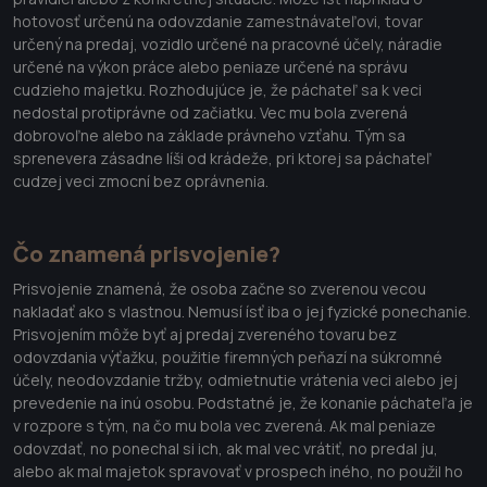
hotovosť určenú na odovzdanie zamestnávateľovi, tovar
určený na predaj, vozidlo určené na pracovné účely, náradie
určené na výkon práce alebo peniaze určené na správu
cudzieho majetku. Rozhodujúce je, že páchateľ sa k veci
nedostal protiprávne od začiatku. Vec mu bola zverená
dobrovoľne alebo na základe právneho vzťahu. Tým sa
sprenevera zásadne líši od krádeže, pri ktorej sa páchateľ
cudzej veci zmocní bez oprávnenia.
Čo znamená prisvojenie?
Prisvojenie znamená, že osoba začne so zverenou vecou
nakladať ako s vlastnou. Nemusí ísť iba o jej fyzické ponechanie.
Prisvojením môže byť aj predaj zvereného tovaru bez
odovzdania výťažku, použitie firemných peňazí na súkromné
účely, neodovzdanie tržby, odmietnutie vrátenia veci alebo jej
prevedenie na inú osobu. Podstatné je, že konanie páchateľa je
v rozpore s tým, na čo mu bola vec zverená. Ak mal peniaze
odovzdať, no ponechal si ich, ak mal vec vrátiť, no predal ju,
alebo ak mal majetok spravovať v prospech iného, no použil ho