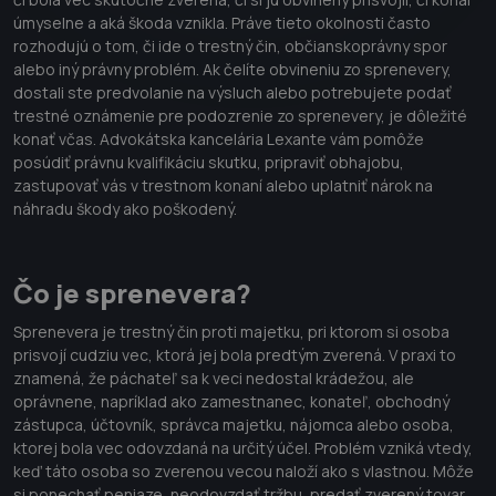
úmyselne a aká škoda vznikla. Práve tieto okolnosti často
rozhodujú o tom, či ide o trestný čin, občianskoprávny spor
alebo iný právny problém. Ak čelíte obvineniu zo sprenevery,
dostali ste predvolanie na výsluch alebo potrebujete podať
trestné oznámenie pre podozrenie zo sprenevery, je dôležité
konať včas. Advokátska kancelária Lexante vám pomôže
posúdiť právnu kvalifikáciu skutku, pripraviť obhajobu,
zastupovať vás v trestnom konaní alebo uplatniť nárok na
náhradu škody ako poškodený.
Čo je sprenevera?
Sprenevera je trestný čin proti majetku, pri ktorom si osoba
prisvojí cudziu vec, ktorá jej bola predtým zverená. V praxi to
znamená, že páchateľ sa k veci nedostal krádežou, ale
oprávnene, napríklad ako zamestnanec, konateľ, obchodný
zástupca, účtovník, správca majetku, nájomca alebo osoba,
ktorej bola vec odovzdaná na určitý účel. Problém vzniká vtedy,
keď táto osoba so zverenou vecou naloží ako s vlastnou. Môže
si ponechať peniaze, neodovzdať tržbu, predať zverený tovar,