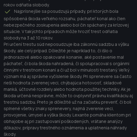
rokov odňatia slobody.
Najprísnejšie sa posudzujú prípady, pri ktorých bola
spôsobená škoda veľkého rozsahu, páchateľ konal ako člen
nebezpečného zoskupenia alebo bol čin spáchaný za krízovej
situácie. V takýchto prípadoch môže hroziť trest odňatia
slobody na 3 až 10 rokov.
Pri určení trestu súd neposudzuje iba zákonnú sadzbu a výšku
škody, ale celý prípad. Dôležité je napríklad to, či išlo o
jednorazové alebo opakované konanie, aké postavenie mal
páchateľ, či bola škoda nahradená, či spolupracoval s orgánmi
činnými v trestnom konaní a či už bol v minulosti trestaný. Veľký
význam má aj správne vyčíslenie škody. Pri sprenevere sa často
rieši hodnota zverenej veci, chýbajúca hotovosť, skladové
manká, účtovné rozdiely alebo hodnota použitej techniky. Ak je
škoda určená nesprávne, môže to ovplyvniť právnu kvalifikáciu aj
trestnú sadzbu. Preto je dôležité už na začiatku preveriť, či boli
splnené všetky znaky sprenevery, najmä zverenie veci,
prisvojenie, úmysel a výška škody. Lexante pomáha klientom pri
obhajobe aj pri zastupovaní poškodených, vrátane analýzy
dôkazov, prípravy trestného oznámenia a uplatnenia náhrady
škody.