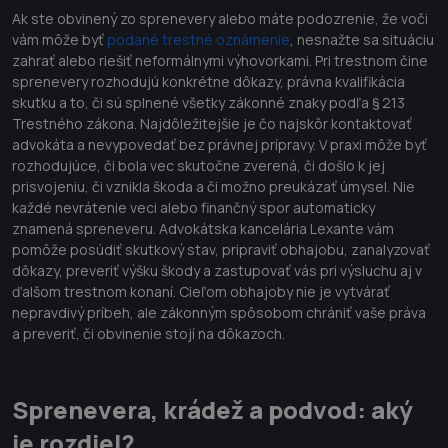
Ak ste obvinený zo sprenevery alebo máte podozrenie, že voči
vám môže byť
podané trestné oznámenie
, nesnažte sa situáciu
zahrať alebo riešiť neformálnymi výhovorkami. Pri trestnom čine
sprenevery rozhodujú konkrétne dôkazy, právna kvalifikácia
skutku a to, či sú splnené všetky zákonné znaky podľa § 213
Trestného zákona. Najdôležitejšie je čo najskôr kontaktovať
advokáta a nevypovedať bez právnej prípravy. V praxi môže byť
rozhodujúce, či bola vec skutočne zverená, či došlo k jej
prisvojeniu, či vznikla škoda a či možno preukázať úmysel. Nie
každé nevrátenie veci alebo finančný spor automaticky
znamená spreneveru. Advokátska kancelária Lexante vám
pomôže posúdiť skutkový stav, pripraviť obhajobu, zanalyzovať
dôkazy, preveriť výšku škody a zastupovať vás pri výsluchu aj v
ďalšom trestnom konaní. Cieľom obhajoby nie je vytvárať
nepravdivý príbeh, ale zákonným spôsobom chrániť vaše práva
a preveriť, či obvinenie stojí na dôkazoch.
Sprenevera, krádež a podvod: aký
je rozdiel?