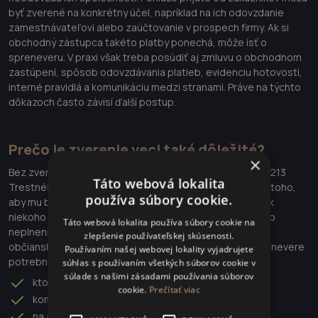
byť zverené na konkrétny účel, napríklad na ich odovzdanie
zamestnávateľovi alebo zaúčtovanie v prospech firmy. Ak si
obchodný zástupca takéto platby ponechá, môže ísť o
spreneveru. V praxi však treba posúdiť aj zmluvu o obchodnom
zastúpení, spôsob odovzdávania platieb, evidenciu hotovosti,
interné pravidlá a komunikáciu medzi stranami. Práve na týchto
dôkazoch často závisí ďalší postup.
Prečo je zverenie veci také dôležité?
×
Bez zverenia veci spravidla nejde o spreneveru podľa § 213
Táto webová lokalita
Trestného zákona. Ak sa niekto cudzej veci zmocní bez toho,
používa súbory cookie.
aby mu bola predtým zverená, môže ísť skôr o krádež. Ak
niekoho uvedie do omylu, môže ísť o podvod. Ak ide len o
Táto webová lokalita používa súbory cookie na
neplnenie zmluvy alebo nevrátenie dlhu, môže ísť o
zlepšenie používateľskej skúsenosti.
občianskoprávny alebo obchodný spor. Preto je pri sprenevere
Používaním našej webovej lokality vyjadrujete
potrebné vždy presne určiť:
súhlas s používaním všetkých súborov cookie v
súlade s našimi zásadami používania súborov
kto bol vlastníkom veci,
cookie.
Prečítať viac
komu bola vec odovzdaná,
na aký účel bola zverená,