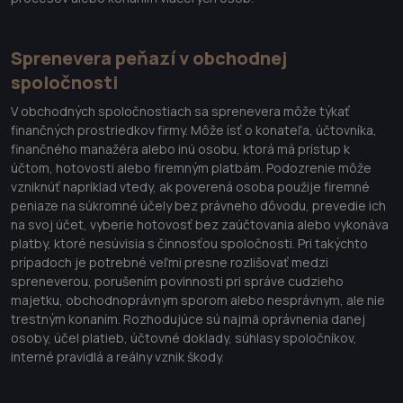
Sprenevera peňazí v obchodnej
spoločnosti
V obchodných spoločnostiach sa sprenevera môže týkať
finančných prostriedkov firmy. Môže ísť o konateľa, účtovníka,
finančného manažéra alebo inú osobu, ktorá má prístup k
účtom, hotovosti alebo firemným platbám. Podozrenie môže
vzniknúť napríklad vtedy, ak poverená osoba použije firemné
peniaze na súkromné účely bez právneho dôvodu, prevedie ich
na svoj účet, vyberie hotovosť bez zaúčtovania alebo vykonáva
platby, ktoré nesúvisia s činnosťou spoločnosti. Pri takýchto
prípadoch je potrebné veľmi presne rozlišovať medzi
spreneverou, porušením povinnosti pri správe cudzieho
majetku, obchodnoprávnym sporom alebo nesprávnym, ale nie
trestným konaním. Rozhodujúce sú najmä oprávnenia danej
osoby, účel platieb, účtovné doklady, súhlasy spoločníkov,
interné pravidlá a reálny vznik škody.