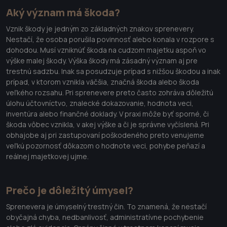
Aký význam má škoda?
Vznik škody je jedným zo základných znakov sprenevery.
Nestačí, že osoba porušila povinnosť alebo konala v rozpore s
dohodou. Musí vzniknúť škoda na cudzom majetku aspoň vo
výške malej škody. Výška škody má zásadný význam aj pre
trestnú sadzbu. Inak sa posudzuje prípad s nižšou škodou a inak
prípad, v ktorom vznikla väčšia, značná škoda alebo škoda
veľkého rozsahu. Pri sprenevere preto často zohráva dôležitú
úlohu účtovníctvo, znalecké dokazovanie, hodnota veci,
inventúra alebo finančné doklady. V praxi môže byť sporné, či
škoda vôbec vznikla, v akej výške a či je správne vyčíslená. Pri
obhajobe aj pri zastupovaní poškodeného preto venujeme
veľkú pozornosť dôkazom o hodnote veci, pohybe peňazí a
reálnej majetkovej ujme.
Prečo je dôležitý úmysel?
Sprenevera je úmyselný trestný čin. To znamená, že nestačí
obyčajná chyba, nedbanlivosť, administratívne pochybenie