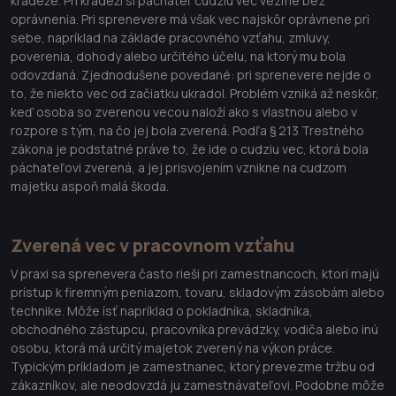
krádeže. Pri krádeži si páchateľ cudziu vec vezme bez
oprávnenia. Pri sprenevere má však vec najskôr oprávnene pri
sebe, napríklad na základe pracovného vzťahu, zmluvy,
poverenia, dohody alebo určitého účelu, na ktorý mu bola
odovzdaná. Zjednodušene povedané: pri sprenevere nejde o
to, že niekto vec od začiatku ukradol. Problém vzniká až neskôr,
keď osoba so zverenou vecou naloží ako s vlastnou alebo v
rozpore s tým, na čo jej bola zverená. Podľa § 213 Trestného
zákona je podstatné práve to, že ide o cudziu vec, ktorá bola
páchateľovi zverená, a jej prisvojením vznikne na cudzom
majetku aspoň malá škoda.
Zverená vec v pracovnom vzťahu
V praxi sa sprenevera často rieši pri zamestnancoch, ktorí majú
prístup k firemným peniazom, tovaru, skladovým zásobám alebo
technike. Môže ísť napríklad o pokladníka, skladníka,
obchodného zástupcu, pracovníka prevádzky, vodiča alebo inú
osobu, ktorá má určitý majetok zverený na výkon práce.
Typickým príkladom je zamestnanec, ktorý prevezme tržbu od
zákazníkov, ale neodovzdá ju zamestnávateľovi. Podobne môže