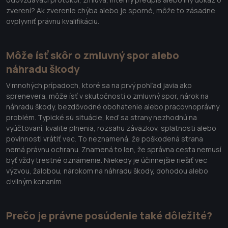
zverení? Ak zverenie chýba alebo je sporné, môže to zásadne
ovplyvniť právnu kvalifikáciu.
Môže ísť skôr o zmluvný spor alebo
náhradu škody
V mnohých prípadoch, ktoré sa na prvý pohľad javia ako
sprenevera, môže ísť v skutočnosti o zmluvný spor, nárok na
náhradu škody, bezdôvodné obohatenie alebo pracovnoprávny
problém. Typické sú situácie, keď sa strany nezhodnú na
vyúčtovaní, kvalite plnenia, rozsahu záväzkov, splatnosti alebo
povinnosti vrátiť vec. To neznamená, že poškodená strana
nemá právnu ochranu. Znamená to len, že správna cesta nemusí
byť vždy trestné oznámenie. Niekedy je účinnejšie riešiť vec
výzvou, žalobou, nárokom na náhradu škody, dohodou alebo
civilným konaním.
Prečo je právne posúdenie také dôležité?