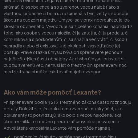
alebo zlá evidencia. Orgány činné v trestnom konaní musia
skúmať, či osoba chcela so zverenou vecou naložiť ako s
vlastnou, prípadne či bola uzrozumená s tým, že tým spôsobí
škodu na cudzom majetku. Úmysel sa v praxi nepreukazuje iba
slovami obvineného. Vyvodzuje sa z celého konania, napríklad z
toho, ako osoba s vecou naložila, či ju zatajila, či ju predala, či
komunikovala s poškodeným, či sa snažila vec vrátiť, či škodu
nahradila alebo či existovali iné okolnosti vysvetľujúce jej
postup. Práve otázka úmyslu býva pri sprenevere jednou z
najdôležitejších častí obhajoby. Ak chýba úmysel prisvojiť si
cudziu zverenú vec, nemusí ísť o trestný čin sprenevery, hoci
medzi stranami môže existovať majetkový spor.
Ako vám môže pomôcť Lexante?
Pri sprenevere podľa § 213 Trestného zákona často rozhodujú
detaily. Dôležité je, čo bolo komu zverené, na aký účel, aké
dokumenty to potvrdzujú, ako bolo s vecou naložené, aká
škoda vznikla a či možno preukázať úmyselné prisvojenie.
Advokátska kancelária Lexante vám pomôže najmä s:
posúdením, či skutok napĺňa znaky trestného činu