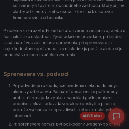
so zvereným tovarom, obchodného zástupcu, ktorý prijme
platby od klientov, alebo osobu, ktorá má k dispozícii
firemné vozidlo či techniku.
Problém vzniká až vtedy, keď si túto zverenú vec prisvojí alebo s
ňou naloží ako s vlastnou. Zjednodušene povedané, pri krádeži
si páchateľ vec vezme bez oprávnenia, pri sprenevere ju
najskôr dostane oprávnene, ale následne ju použije alebo si ju
ponechá v rozpore s účelom zverenia.
Sprenevera vs. podvod
Pri podvode je rozhodujúce uvedenie niekoho do omylu
alebo využitie omylu. Páchateľ dosiahne, že poškodený
urobí určitý majetkový úkon, napríklad pošle peniaze,
podpíše zmluvu, odovzdá vec alebo poskytne plnenie,
pretože vychádza z nepravdivých alebo skreslených
informácií.
LIVE chat
Pri sprenevere nemusí byť poškodený uvedený do omylu