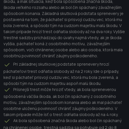
škodu, a inak situácia, keď bola spôsobená značná škoda,
škoda veľkého rozsahu alebo ak bol čin spáchaný závažnejším
spôsobom konania. Základná skutková podstata sprenevery je
postavená na tom, že páchateľ si prisvojí cudziu vec, ktorá mu
bola zverená, a spôsobí tým na cudzom majetku malú škodu. V
takom prípade hrozí trest odňatia slobody až na dva roky. Vyššie
trestné sadzby prichádzajú do úvahy najmä vtedy, ak je škoda
vyššia, páchateľ koná z osobitného motívu, závažnejším
spôsobom, voči chránenej osobe alebo ako osoba, ktorá mala
osobitnú povinnosť chrániť záujmy poškodeného.
Pri základnej skutkovej podstate sprenevery hrozí
páchateľovi trest odňatia slobody až na 2 roky. Ide o prípady,
keď si páchateľ prisvojí cudziu vec, ktorá mu bola zverená, a
spôsobí tým na cudzom majetku aspoň malú škodu.
Prísnejší trest môže hroziť vtedy, ak bola spreneverou
spôsobená väčšia škoda, ak bol čin spáchaný z osobitného
motívu, závažnejším spôsobom konania alebo ak mal páchateľ
osobitne uloženú povinnosť chrániť záujmy poškodeného. V
takom prípade môže ísť o trest odňatia slobody až na 4 roky.
Ak bola spôsobená značná škoda alebo bol čin spáchaný
na chránenej osobe, trestná sadzba sa pohybuje od 2 do 8