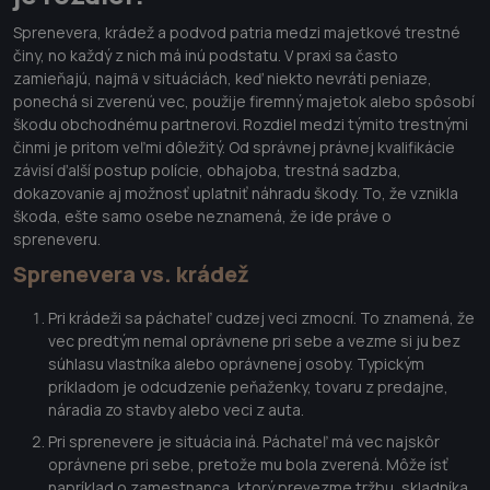
Sprenevera, krádež a podvod patria medzi majetkové trestné
činy, no každý z nich má inú podstatu. V praxi sa často
zamieňajú, najmä v situáciách, keď niekto nevráti peniaze,
ponechá si zverenú vec, použije firemný majetok alebo spôsobí
škodu obchodnému partnerovi. Rozdiel medzi týmito trestnými
činmi je pritom veľmi dôležitý. Od správnej právnej kvalifikácie
závisí ďalší postup polície, obhajoba, trestná sadzba,
dokazovanie aj možnosť uplatniť náhradu škody. To, že vznikla
škoda, ešte samo osebe neznamená, že ide práve o
spreneveru.
Sprenevera vs. krádež
Pri krádeži sa páchateľ cudzej veci zmocní. To znamená, že
vec predtým nemal oprávnene pri sebe a vezme si ju bez
súhlasu vlastníka alebo oprávnenej osoby. Typickým
príkladom je odcudzenie peňaženky, tovaru z predajne,
náradia zo stavby alebo veci z auta.
Pri sprenevere je situácia iná. Páchateľ má vec najskôr
oprávnene pri sebe, pretože mu bola zverená. Môže ísť
napríklad o zamestnanca, ktorý prevezme tržbu, skladníka