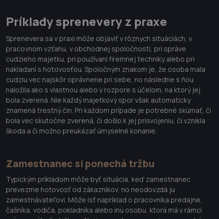
Príklady sprenevery z praxe
Sprenevera sa v praxi môže objaviť v rôznych situáciách, v
pracovnom vzťahu, v obchodnej spoločnosti, pri správe
cudzieho majetku, pri používaní firemnej techniky alebo pri
nakladaní s hotovosťou. Spoločným znakom je, že osoba mala
cudziu vec najskôr oprávnene pri sebe, no následne s ňou
naložila ako s vlastnou alebo v rozpore s účelom, na ktorý jej
bola zverená. Nie každý majetkový spor však automaticky
znamená trestný čin. Pri každom prípade je potrebné skúmať, či
bola vec skutočne zverená, či došlo k jej prisvojeniu, či vznikla
škoda a či možno preukázať úmyselné konanie.
Zamestnanec si ponechá tržbu
Typickým príkladom môže byť situácia, keď zamestnanec
prevezme hotovosť od zákazníkov, no neodovzdá ju
zamestnávateľovi. Môže ísť napríklad o pracovníka predajne,
čašníka, vodiča, pokladníka alebo inú osobu, ktorá má v rámci