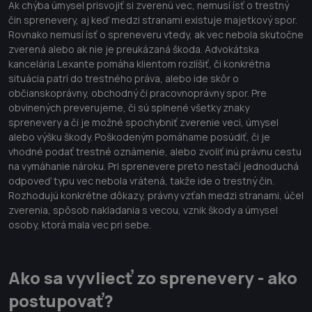
Ak chýba úmysel prisvojiť si zverenú vec, nemusí ísť o trestný
čin sprenevery, aj keď medzi stranami existuje majetkový spor.
Rovnako nemusí ísť o spreneveru vtedy, ak vec nebola skutočne
zverená alebo ak nie je preukázaná škoda. Advokátska
kancelária Lexante pomáha klientom rozlíšiť, či konkrétna
situácia patrí do trestného práva, alebo ide skôr o
občianskoprávny, obchodný či pracovnoprávny spor. Pre
obvinených preverujeme, či sú splnené všetky znaky
sprenevery a či je možné spochybniť zverenie veci, úmysel
alebo výšku škody. Poškodeným pomáhame posúdiť, či je
vhodné podať trestné oznámenie, alebo zvoliť inú právnu cestu
na vymáhanie nároku. Pri sprenevere preto nestačí jednoduchá
odpoveď typu vec nebola vrátená, takže ide o trestný čin.
Rozhodujú konkrétne dôkazy, právny vzťah medzi stranami, účel
zverenia, spôsob nakladania s vecou, vznik škody a úmysel
osoby, ktorá mala vec pri sebe.
Ako sa vyvliecť zo sprenevery - ako
postupovať?