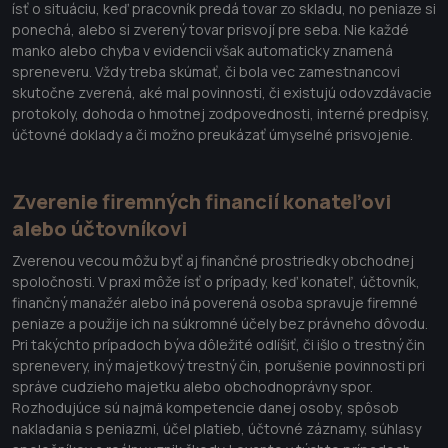
ísť o situáciu, keď pracovník predá tovar zo skladu, no peniaze si
ponechá, alebo si zverený tovar prisvojí pre seba. Nie každé
manko alebo chyba v evidencii však automaticky znamená
spreneveru. Vždy treba skúmať, či bola vec zamestnancovi
skutočne zverená, aké mal povinnosti, či existujú odovzdávacie
protokoly, dohoda o hmotnej zodpovednosti, interné predpisy,
účtovné doklady a či možno preukázať úmyselné prisvojenie.
Zverenie firemných financií konateľovi
alebo účtovníkovi
Zverenou vecou môžu byť aj finančné prostriedky obchodnej
spoločnosti. V praxi môže ísť o prípady, keď konateľ, účtovník,
finančný manažér alebo iná poverená osoba spravuje firemné
peniaze a použije ich na súkromné účely bez právneho dôvodu.
Pri takýchto prípadoch býva dôležité odlíšiť, či išlo o trestný čin
sprenevery, iný majetkový trestný čin, porušenie povinnosti pri
správe cudzieho majetku alebo obchodnoprávny spor.
Rozhodujúce sú najmä kompetencie danej osoby, spôsob
nakladania s peniazmi, účel platieb, účtovné záznamy, súhlasy