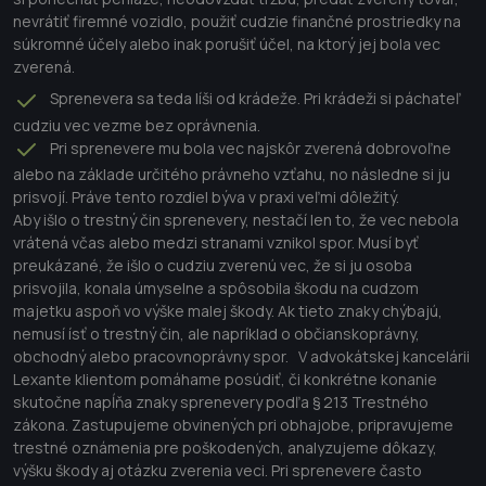
nevrátiť firemné vozidlo, použiť cudzie finančné prostriedky na
súkromné účely alebo inak porušiť účel, na ktorý jej bola vec
zverená.
Sprenevera sa teda líši od krádeže. Pri krádeži si páchateľ
cudziu vec vezme bez oprávnenia.
Pri sprenevere mu bola vec najskôr zverená dobrovoľne
alebo na základe určitého právneho vzťahu, no následne si ju
prisvojí. Práve tento rozdiel býva v praxi veľmi dôležitý.
Aby išlo o trestný čin sprenevery, nestačí len to, že vec nebola
vrátená včas alebo medzi stranami vznikol spor. Musí byť
preukázané, že išlo o cudziu zverenú vec, že si ju osoba
prisvojila, konala úmyselne a spôsobila škodu na cudzom
majetku aspoň vo výške malej škody. Ak tieto znaky chýbajú,
nemusí ísť o trestný čin, ale napríklad o občianskoprávny,
obchodný alebo pracovnoprávny spor. V advokátskej kancelárii
Lexante klientom pomáhame posúdiť, či konkrétne konanie
skutočne napĺňa znaky sprenevery podľa § 213 Trestného
zákona. Zastupujeme obvinených pri obhajobe, pripravujeme
trestné oznámenia pre poškodených, analyzujeme dôkazy,
výšku škody aj otázku zverenia veci. Pri sprenevere často