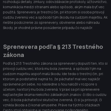
rozhodujú detaily, zmluvy, odovzdávacie protokoly, účtovníctvo,
komunikácia medzi stranami alebo spôsob, akým mala byť vec
použitá. Sprenevera je trestný čin, pri ktorom si osoba prisvojí
cudziu zverenú vec a spôsobí tým škodu na cudzom majetku. Ak
riešite podozrenie zo sprenevery, obvinenie alebo náhradu
škody, je vhodné právne posúdenie prípadu čo najskôr.
Sprenevera podľa § 213 Trestného
zákona
Podľa § 213 Trestného zákona sa sprenevery dopustí ten, kto si
prisvojí cudziu vec, ktorá mu bola zverená, a spôsobí tým na
cudzom majetku aspoň malú škodu. Ide teda o trestný čin, pri
ktorom je podstatné najmä to, že páchateľ mal vec najskôr
oprávnene pri sebe, no následne s ňou naložil v rozpore s
účelom, na ktorý mu bola zverená. V praxi sa pri sprenevere
najčastejšie skúma niekoľko základných znakov: či išlo o cudziu
vec, či bola páchateľovi skutočne zverená, či si ju prisvojil, či
vznikla škoda a či konal úmyselne. Práve na týchto otázkach
často stojí obhajoba aj zastupovanie poškodeného.