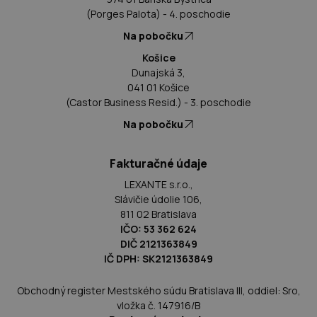
(Porges Palota) - 4. poschodie
Na pobočku
Košice
Dunajská 3,
041 01 Košice
(Castor Business Resid.) - 3. poschodie
Na pobočku
Fakturačné údaje
LEXANTE s.r.o.,
Slávičie údolie 106,
811 02 Bratislava
IČO: 53 362 624
DIČ 2121363849
IČ DPH: SK2121363849
Obchodný register Mestského súdu Bratislava III, oddiel: Sro,
vložka č. 147916/B