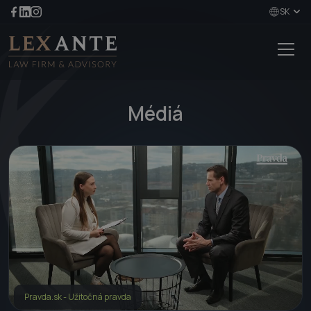
SK
Médiá
Pravda.sk - Užitočná pravda