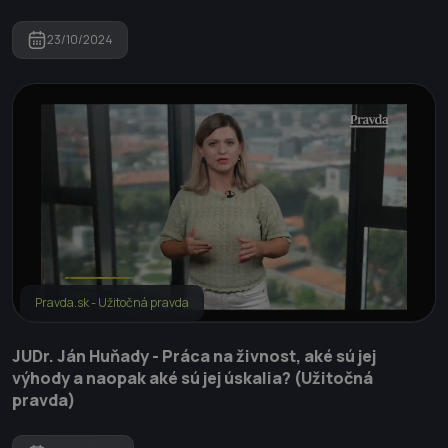
23/10/2024
Pravda.sk - Užitočná pravda
JUDr. Ján Huňady - Práca na živnost, aké sú jej
výhody a naopak aké sú jej úskalia? (Užitočná
pravda)