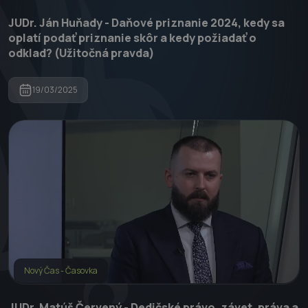
JUDr. Ján Huňady - Daňové priznanie 2024, kedy sa
oplatí podať priznanie skôr a kedy požiadať o
odklad? (Užitočná pravda)
19/03/2025
Nový Čas - Časovka
JUDr. Matúš Červený - Dedičské právo, závet, práva a