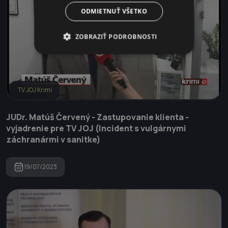
ODMIETNUŤ VŠETKO
ZOBRAZIŤ PODROBNOSTI
TV JOJ Krimi
JUDr. Matúš Červený - Zastupovanie klienta -
vyjadrenie pre TV JOJ (Incident s vulgárnymi
záchranármi v sanitke)
19/07/2023