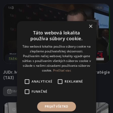
×
Táto webová lokalita
používa súbory cookie.
Táto webová lokalita používa súbory cookie na
zlepšenie používateľskej skúsenosti.
Používaním našej webovej lokality vyjadrujete
TA3 Konferencie
súhlas s používaním všetkých súborov cookie v
súlade s našimi zásadami používania súborov
cookie.
Prečítať viac
JUDr. Matúš Červený - Rodinné firmy a nové stratégie
(TA3)
ANALYTICKÉ
REKLAMNÉ
06/06/2024
FUNKČNÉ
PRIJAŤ VŠETKO