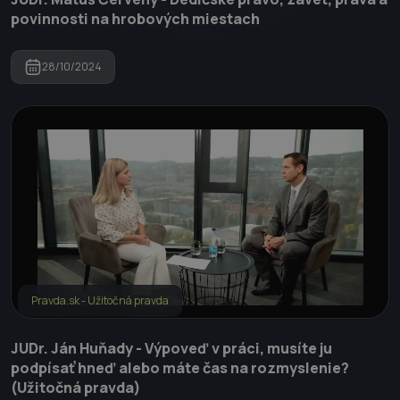
povinnosti na hrobových miestach
28/10/2024
Pravda.sk - Užitočná pravda
JUDr. Ján Huňady - Výpoveď v práci, musíte ju
podpísať hneď alebo máte čas na rozmyslenie?
(Užitočná pravda)