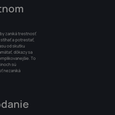
stnom
by zaniká trestnosť
stíhať a potrestať,
asu od skutku
pamätať, dôkazy sa
omplikovanejšie. To
činoch sú
sť nezaniká
odanie