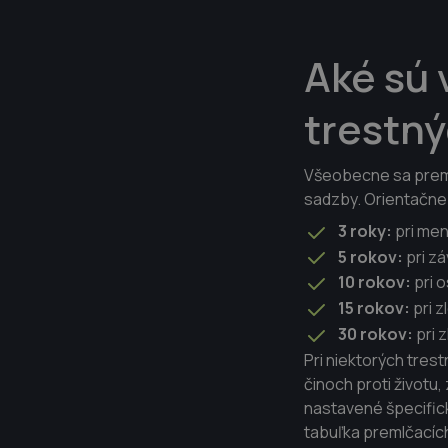
Aké sú 
trestn
Všeobecne sa premlč
sadzby. Orientačne
3 roky:
pri men
5 rokov:
pri zá
10 rokov:
pri 
15 rokov:
pri z
30 rokov:
pri 
Pri niektorých trest
činoch proti životu,
nastavené špecifick
tabuľka premlčacíc