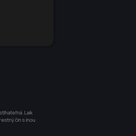
stíhateľná. Laik
restný čin s inou