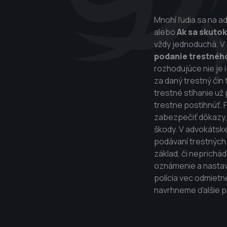
Mnohí ľudia sa na a
alebo
Ak sa skutok
vždy jednoduchá. V
podanie trestné
rozhodujúce nie je 
za daný trestný čin
trestné stíhanie u
trestne postihnúť. P
zabezpečiť dôkazy, 
škody. V advokátske
podávaní trestných 
základ, či neprichá
oznámenie a nastaví
polícia vec odmiet
navrhneme ďalšie p