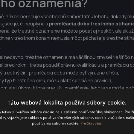
ého oznámenia?
é, zákon neurčuje všeobecnú samostatnú lehotu, dokedy mus
júce je, či neuplynula
premlčacia doba trestného stíhani
mená, že trestné oznámenie môžete podať aj neskôr, ale ak už
inné v trestnom konaní nemusia môcť páchateľa trestne stíha
:
tal nedávno, trestné oznámenie má väčšinou zmysel riešiť čo n
al pred rokmi, treba posúdiť právnu kvalifikáciu a premlčaciu d
ý trestný čin, premlčacia doba môže byť výrazne dlhšia,
ný typ trestného činu, môžu platiť špeciálne pravidlá,
m stali úkony, ktoré prerušili premlčanie, lehota sa môže počí
ch prípadoch oplatí poradiť s advokátom ešte pred podaním t
Táto webová lokalita používa súbory cookie.
 lokalita používa súbory cookie na zlepšenie používateľskej skúsenosti. Použ
ality vyjadrujete súhlas s používaním všetkých súborov cookie v súlade s naš
estačí vedieť iba dátu
používania súborov cookie.
Prečítať viac