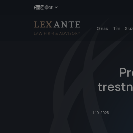
SK
O nás
Tím
Slu
Pr
trest
1. 10. 2025