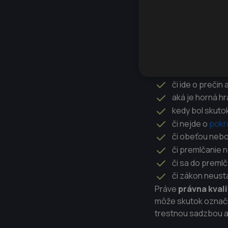
skutku
Pri posudzovaní pr
Dôležité je určiť:
o aký trestný č
či ide o prečin 
aká je horná hr
kedy bol skuto
či nejde o
pokr
či obeťou nebo
či premlčanie 
či sa do preml
či zákon neust
Práve
právna kvali
môže skutok označiť
trestnou sadzbou a