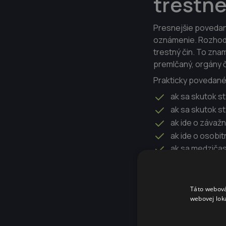
trestn
Presnejšie povedan
oznámenie. Rozhodu
trestný čin. To zna
premlčaný, orgány č
Prakticky povedané
ak sa skutok s
ak sa skutok st
ak ide o závažn
ak ide o osobit
ak sa medzičaso
Preto sa pri starší
Táto webová
webovej lok
Prečo n