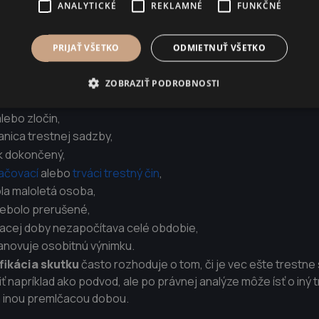
ANALYTICKÉ
REKLAMNÉ
FUNKČNÉ
?
PRIJAŤ VŠETKO
ODMIETNUŤ VŠETKO
emlčania nestačí povedať:
Stalo sa to pred štyrmi rokmi.
ZOBRAZIŤ PODROBNOSTI
in môže ísť,
alebo zločin,
anica trestnej sadzby,
k dokončený,
ačovací
alebo
trváci trestný čin
,
la maloletá osoba,
nebolo prerušené,
čacej doby nezapočítava celé obdobie,
anovuje osobitnú výnimku.
fikácia skutku
často rozhoduje o tom, či je vec ešte trestne 
 napríklad ako podvod, ale po právnej analýze môže ísť o iný t
 inou premlčacou dobou.