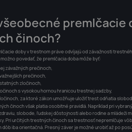
všeobecné premlčacie 
ých činoch?
acie doby v trestnom práve odvíjajú od závažnosti trestného
 možno povedať, že premlčacia doba môže byť:
ej závažných prečinoch,
važnejších prečinoch,
ostatných zločinoch,
ločinoch s vysokou hornou hranicou trestnej sadzby,
zločinoch, za ktoré zákon umožňuje uložiť trest odňatia slobod
ných činoch však platia osobitné pravidlá. Napríklad pri vybra
 zdraviu, slobode, ľudskej dôstojnosti alebo rodine a mládeži 
y. Pri určitých trestných činoch sa trestnosť nepremlčuje vôb
h dôb iba orientačná. Presný záver je možné urobiť až po po