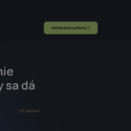
Online konzultácia
nie
 sa dá
377 prečítaní