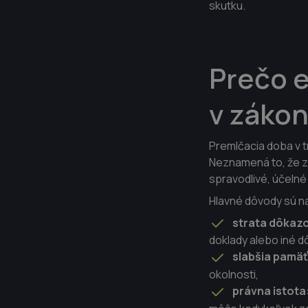
skutku.
Prečo e
v záko
Premlčacia doba v t
Neznamená to, že zá
spravodlivé, účeln
Hlavné dôvody sú n
strata dôkaz
doklady alebo iné d
slabšia pamäť
okolnosti,
právna istota