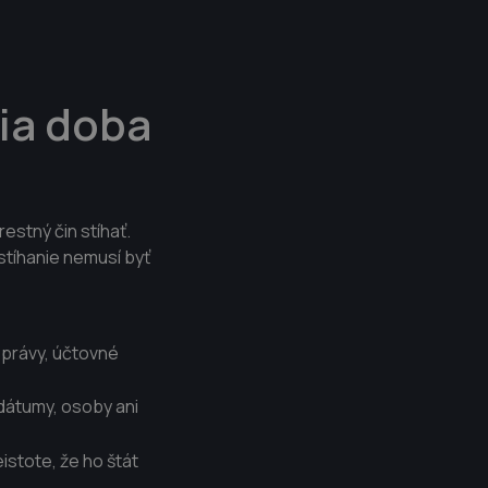
ia doba
estný čin stíhať.
stíhanie nemusí byť
právy, účtovné
 dátumy, osoby ani
istote, že ho štát