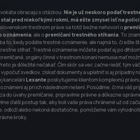
dvokáta obracajú s otázkou:
Nie je už neskoro podať trest
 stal pred niekoľkými rokmi, má ešte zmysel ísť na políc
 slovenskom trestnom práve sa totiž bežne nehovorí o
preml
ho oznámenia
, ale o
premlčaní trestného stíhania
. To zna
iba to, kedy podáte trestné oznámenie, ale najmä to, či ešte 
 trestne stíhať. Trestné oznámenie môžete podať aj po dlhšom
ž premlčané, orgány činné v trestnom konaní nemusia mať mož
reto je dôležité nečakať. Čím skôr sa vec začne riešiť, tým väč
vypočuť svedkov, získať dokumenty a uplatniť si aj prípadný 
j kancelárii
Lexante
poskytujeme klientom komplexnú právnu
oznámení aj pri ich následnom riešení. Posúdime, či má váš p
dza do úvahy premlčanie, pripravíme právne a dôkazne správn
me ďalší postup tak, aby boli vaše práva chránené už od zači
ne, odloží alebo nekoná dostatočne, pomôžeme vám vyhodnoti
rávne kroky.