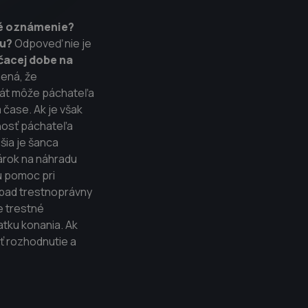
né oznámenie?
iu?
Odpoveď nie je
čacej dobe na
mená, že
štát môže páchateľa
 čase. Ak je však
nosť páchateľa
šia je šanca
nárok na náhradu
 pomoc pri
rípad trestnoprávny
e trestné
atku konania. Ak
ť rozhodnutie a