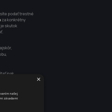
íte podať trestné
a
za konkrétny
 je skutok
ť.
ajskôr,
obu,
tať inak.
×
restného oznámenia.
ívaním našej
imi zásadami
m