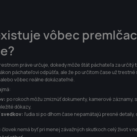
xistuje vôbec premlčac
ne?
restnom práve určuje, dokedy môže štát páchateľa za určitý tr
kon páchateľovi odpúšťa, ale že po určitom čase už trestné 
é alebo vôbec reálne dokázateľné.
ajmä:
ov:
po rokoch môžu zmiznúť dokumenty, kamerové záznamy, s
ôležité dôkazy,
 svedkov:
ľudia si po dlhom čase nepamätajú presné detaily,
:
človek nemá byť pri menej závažných skutkoch celý život v ne