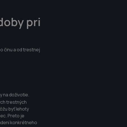
doby pri
 činu a od trestnej
y na doživotie.
ných trestných
môžu byť lehoty
ec. Preto je
súdení konkrétneho