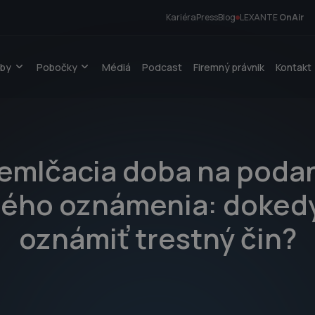
Kariéra
Press
Blog
LEXANTE
OnAir
žby
Pobočky
Médiá
Podcast
Firemný právnik
Kontakt
emlčacia doba na poda
ného oznámenia: dokedy
oznámiť trestný čin?