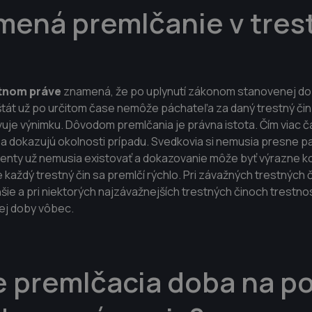
mená premlčanie v tre
stnom práve
znamená, že po uplynutí zákonom stanovenej do
 štát už po určitom čase nemôže páchateľa za daný trestný čin 
je výnimku. Dôvodom premlčania je právna istota. Čím viac č
 sa dokazujú okolnosti prípadu. Svedkovia si nemusia presne 
menty už nemusia existovať a dokazovanie môže byť výrazne k
každý trestný čin sa premlčí rýchlo. Pri závažných trestných 
šie a pri niektorých najzávažnejších trestných činoch trestno
ej doby vôbec.
e premlčacia doba na p