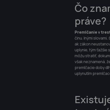
Čo zna
práve?
Premlčanie v tre
činu. Inými slovami,
ak zákon neustanovu
uplynie, tým ťažšie
môžu stratiť, doku
však neznamená, že 
premlčacie doby dlh
uplynutím premlčac
Existuj