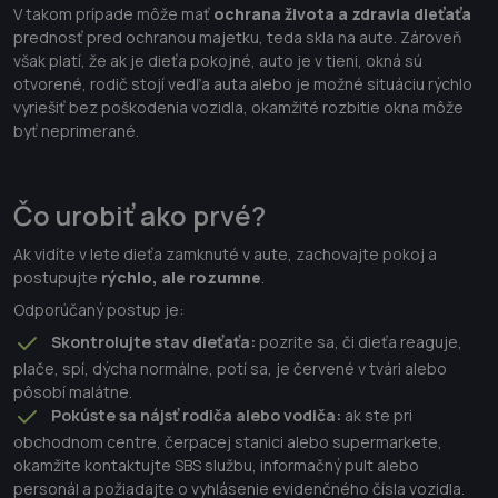
V takom prípade môže mať
ochrana života a zdravia dieťaťa
prednosť pred ochranou majetku, teda skla na aute. Zároveň
však platí, že ak je dieťa pokojné, auto je v tieni, okná sú
otvorené, rodič stojí vedľa auta alebo je možné situáciu rýchlo
vyriešiť bez poškodenia vozidla, okamžité rozbitie okna môže
byť neprimerané.
Čo urobiť ako prvé?
Ak vidíte v lete dieťa zamknuté v aute, zachovajte pokoj a
postupujte
rýchlo, ale rozumne
.
Odporúčaný postup je:
Skontrolujte stav dieťaťa:
pozrite sa, či dieťa reaguje,
plače, spí, dýcha normálne, potí sa, je červené v tvári alebo
pôsobí malátne.
Pokúste sa nájsť rodiča alebo vodiča:
ak ste pri
obchodnom centre, čerpacej stanici alebo supermarkete,
okamžite kontaktujte SBS službu, informačný pult alebo
personál a požiadajte o vyhlásenie evidenčného čísla vozidla.