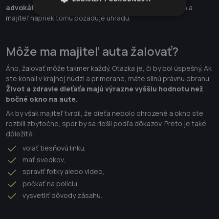
advokátom:
najmä ak ste konali v snahe zachrániť dieťa a
majiteľ napriek tomu požaduje úhradu.
Môže ma majiteľ auta žalovať?
Áno, žalovať môže takmer každý. Otázka je, či by bol úspešný. Ak
ste konali v krajnej núdzi a primerane, máte silnú právnu obranu.
Život a zdravie dieťaťa majú výrazne vyššiu hodnotu než
bočné okno na aute.
Ak by však majiteľ tvrdil, že dieťa nebolo ohrozené a okno ste
rozbili zbytočne, spor by sa riešil podľa dôkazov. Preto je také
dôležité:
volať tiesňovú linku,
mať svedkov,
spraviť fotky alebo video,
počkať na políciu,
vysvetliť dôvody zásahu.