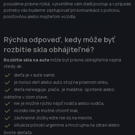
posúdime právne riziká, vysvetlíme vám ďalší postup a v prípade
potreby vás budeme zastupovať pri komunikácii s políciou,
poisťovňou alebo majiteľom vozidla.
Rýchla odpoveď, kedy môže byť
rozbitie skla obhájiteľné?
Rozbitie skla na aute
môže byť právne obhájiteľné najmä
vtedy, ak:
dieťa je v aute samé,
je horúci deň alebo auto stojí na priamom slnku,
dieťa nereaguje, plače, je malátne, spotené alebo
viditeľne v zlom stave,
nie je možné rýchlo nájsť rodiča alebo vodiča,
vozidlo nie je možné otvoriť inak,
záchranné zložky ešte nie sú na mieste,
situácia pôsobí urgentne a hrozí ujma na zdraví alebo
živote dieťaťa.