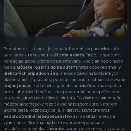
Predstavte si situáciu, je horúci letný deň, na parkovisku stojí
auto na slnku a vo vnútri vidíte
malé dieťa
. Plače, je spotené,
nereaguje alebo vyzerá dezorientovane. Rodič ani vodič nikde
nie sú.
Môžete rozbiť sklo na aute?
Krátka odpoveď znie:
v
niektorých prípadoch áno
, ale vždy záleží na konkrétnych
okolnostiach. Z právneho pohľadu môže ísť o situáciu takzvanej
krajnej núdze
, keď človek spôsobí menšiu škodu na majetku
preto, aby odvrátil vážne a bezprostredné nebezpečenstvo
hroziace zdraviu alebo životu dieťaťa. To však neznamená, že
môžete automaticky rozbiť okno na každom aute, v ktorom
uvidíte dieťa. Rozhodujúce je, či dieťaťu skutočne hrozí
bezprostredné nebezpečenstvo
a či sa situácia nedala
vyriešiť inak. Ak sa nachádzate v podobnej situácii, v
advokátskej kancelárii
Lexante
sa radi pozrieme na váš prípad,