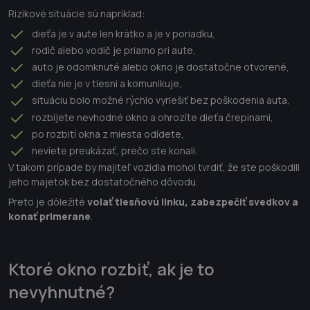
Rizikové situácie sú napríklad:
dieťa je v aute len krátko a je v poriadku,
rodič alebo vodič je priamo pri aute,
auto je odomknuté alebo okno je dostatočne otvorené,
dieťa nie je v tiesni a komunikuje,
situáciu bolo možné rýchlo vyriešiť bez poškodenia auta,
rozbijete nevhodné okno a ohrozíte dieťa črepinami,
po rozbití okna z miesta odídete,
neviete preukázať, prečo ste konali.
V takom prípade by majiteľ vozidla mohol tvrdiť, že ste poškodili
jeho majetok bez dostatočného dôvodu.
Preto je dôležité
volať tiesňovú linku, zabezpečiť svedkov a
konať primerane
.
Ktoré okno rozbiť, ak je to
nevyhnutné?