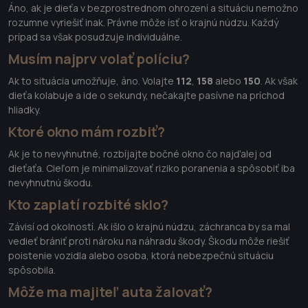
Áno, ak je dieťa v bezprostrednom ohrození a situáciu nemožno
rozumne vyriešiť inak. Právne môže ísť o krajnú núdzu. Každý
prípad sa však posudzuje individuálne.
Musím najprv volať políciu?
Ak to situácia umožňuje, áno. Volajte
112
,
158
alebo
150
. Ak však
dieťa kolabuje a ide o sekundy, nečakajte pasívne na príchod
hliadky.
Ktoré okno mám rozbiť?
Ak je to nevyhnutné, rozbíjajte bočné okno čo najďalej od
dieťaťa. Cieľom je minimalizovať riziko poranenia a spôsobiť iba
nevyhnutnú škodu.
Kto zaplatí rozbité sklo?
Závisí od okolností. Ak išlo o krajnú núdzu, záchranca by sa mal
vedieť brániť proti nároku na náhradu škody. Škodu môže riešiť
poistenie vozidla alebo osoba, ktorá nebezpečnú situáciu
spôsobila.
Môže ma majiteľ auta žalovať?