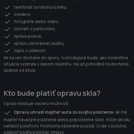
telefonát na tiesňovú linku,
svedkov,
fotografie alebo video,
záznam z parkoviska,
správu polície,
správu záchrannej služby,
zápis o udalosti.
Ak sa vec dostane do sporu, rozhodujúce bude, ako konkrétna
situácia vyzerala v danom okamihu, nie až pohodlné hodnotenie
spätne od stola.
Kto bude platiť opravu skla?
V praxi existuje viacero možností.
Opravu uhradí majiteľ auta zo svojho poistenia:
ak má
majiteľ havarijné poistenie alebo pripoistenie skiel, môže škodu
nahlásiť poisťovni. Poisťovňa následne posúdi, či ide o poistnú
udalosť podľa poistnej zmluvy.