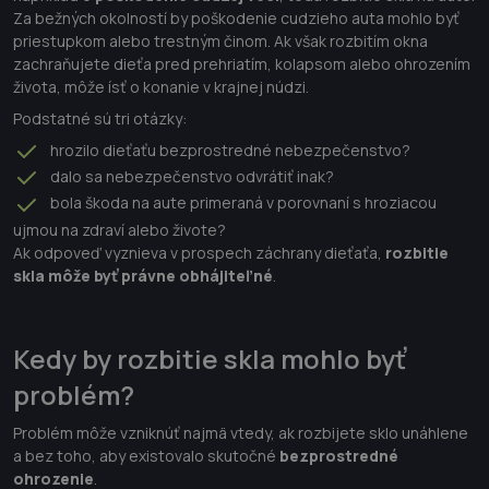
Za bežných okolností by poškodenie cudzieho auta mohlo byť
priestupkom alebo trestným činom. Ak však rozbitím okna
zachraňujete dieťa pred prehriatím, kolapsom alebo ohrozením
života, môže ísť o konanie v krajnej núdzi.
Podstatné sú tri otázky:
hrozilo dieťaťu bezprostredné nebezpečenstvo?
dalo sa nebezpečenstvo odvrátiť inak?
bola škoda na aute primeraná v porovnaní s hroziacou
ujmou na zdraví alebo živote?
Ak odpoveď vyznieva v prospech záchrany dieťaťa,
rozbitie
skla môže byť právne obhájiteľné
.
Kedy by rozbitie skla mohlo byť
problém?
Problém môže vzniknúť najmä vtedy, ak rozbijete sklo unáhlene
a bez toho, aby existovalo skutočné
bezprostredné
ohrozenie
.