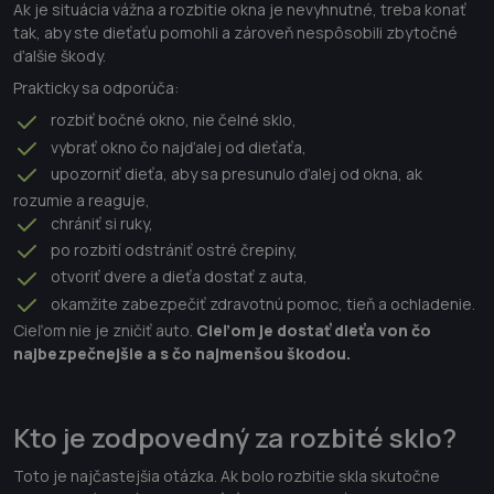
Ak je situácia vážna a rozbitie okna je nevyhnutné, treba konať
tak, aby ste dieťaťu pomohli a zároveň nespôsobili zbytočné
ďalšie škody.
Prakticky sa odporúča:
rozbiť bočné okno, nie čelné sklo,
vybrať okno čo najďalej od dieťaťa,
upozorniť dieťa, aby sa presunulo ďalej od okna, ak
rozumie a reaguje,
chrániť si ruky,
po rozbití odstrániť ostré črepiny,
otvoriť dvere a dieťa dostať z auta,
okamžite zabezpečiť zdravotnú pomoc, tieň a ochladenie.
Cieľom nie je zničiť auto.
Cieľom je dostať dieťa von čo
najbezpečnejšie a s čo najmenšou škodou.
Kto je zodpovedný za rozbité sklo?
Toto je najčastejšia otázka. Ak bolo rozbitie skla skutočne