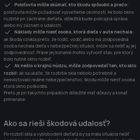
Poisťovňa môže skúmať, kto škodu spôsobil a prečo:
poisťovňa môže požadovať vysvetlenie okolností. Ak bolo okno
rozbité pri záchrane dieťaťa, dôležitá bude policajná správa
alebo iný záznam o udalosti.
Náklady môže niesť osoba, ktorá dieťa v aute nechala:
ak škoda vznikla preto, že rodič, vodič alebo iná zodpovedná
osoba nechala dieťa v nebezpečnej situácii, môže sa riešiť aj jej
zodpovednosť. Práve jej konanie mohlo vytvoriť stav, pre ktorý
bolo nutné okno rozbiť.
Ak nešlo o krajnú núdzu, môže zodpovedať ten, kto sklo
rozbil:
ak sa ukáže, že rozbitie skla nebolo potrebné a
neexistovalo reálne nebezpečenstvo, škodu môže niesť osoba,
ktorá okno poškodila.
Preto je pri takýchto prípadoch dôležité mať dôkazy a konať
primerane.
Ako sa rieši škodová udalosť?
Po rozbití skla a vyslobodení dieťaťa by sa mala situácia riešiť