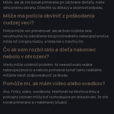
Môže, ale ak ste konali primerane pri záchrane dieťaťa, máte
silnú právnu obranu. Dôležité sú dôkazy a okolnosti prípadu.
Môže ma polícia obviniť z poškodenia
cudzej veci?
Polícia môže vec preverovať, ale ak bolo rozbitie skla
nevyhnutné na odvrátenie bezprostredného nebezpečenstva,
môže ísť o krajnú núdzu, a teda nie o trestný čin.
Čo ak som rozbil sklo a dieťa nakoniec
nebolo v ohrození?
Vtedy môže vzniknúť problém. Ak neexistovalo reálne
nebezpečenstvo a nebolo potrebné konať takto radikálne,
môžete niesť zodpovednosť za škodu.
Pomôže mi, ak mám video alebo svedkov?
Áno. Fotky, video, svedkovia, telefonát na tiesňovú linku a
policajný záznam môžu byť rozhodujúce pri dokazovaní, že ste
konali primerane a v naliehavej situácii.