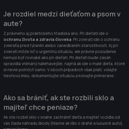
Je rozdiel medzi dieťaťom a psom v
aute?
Z právneho aj praktického hľadiska áno. Pri dieťati ide o
ochranu života a zdravia človeka
. Pri zvierati ide o ochranu
zvieraťa pred týraním alebo zanedbaním starostlivosti. Aj pri
zvierati môže ísť o urgentnú situáciu, ale právne posúdenie
nemusí byť rovnaké ako pri dieťati. Pri dieťati bude zásah
spravidla vnímaný naliehavejšie, najmä ak ide o malé dieťa, ktoré
si nevie pomôcť samo. V oboch prípadoch však platí, volajte
tiesňovú linku, dokumentujte situáciu a konajte primerane..
Ako sa brániť, ak ste rozbili sklo a
majiteľ chce peniaze?
Ak ste rozbili sklo v snahe zachrániť dieťa a majiteľ vozidla od
vás žiada náhradu škody (hlavne ak išlo o drahé a luxusné auto),