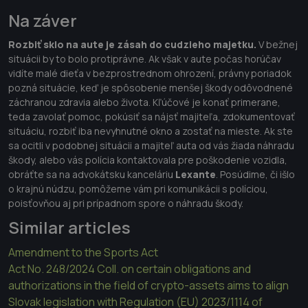
Na záver
Rozbiť sklo na aute je zásah do cudzieho majetku.
V bežnej
situácii by to bolo protiprávne. Ak však v aute počas horúčav
vidíte malé dieťa v bezprostrednom ohrození, právny poriadok
pozná situácie, keď je spôsobenie menšej škody odôvodnené
záchranou zdravia alebo života. Kľúčové je konať primerane,
teda zavolať pomoc, pokúsiť sa nájsť majiteľa, zdokumentovať
situáciu, rozbiť iba nevyhnutné okno a zostať na mieste. Ak ste
sa ocitli v podobnej situácii a majiteľ auta od vás žiada náhradu
škody, alebo vás polícia kontaktovala pre poškodenie vozidla,
obráťte sa na advokátsku kanceláriu
Lexante
. Posúdime, či išlo
o krajnú núdzu, pomôžeme vám pri komunikácii s políciou,
poisťovňou aj pri prípadnom spore o náhradu škody.
Similar articles
Amendment to the Sports Act
Act No. 248/2024 Coll. on certain obligations and
authorizations in the field of crypto-assets aims to align
Slovak legislation with Regulation (EU) 2023/1114 of