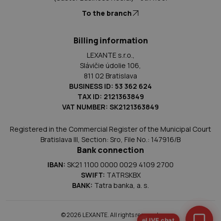
To the branch
Billing information
LEXANTE s.r.o.,
Slávičie údolie 106,
811 02 Bratislava
BUSINESS ID: 53 362 624
TAX ID: 2121363849
VAT NUMBER: SK2121363849
Registered in the Commercial Register of the Municipal Court
Bratislava III, Section: Sro, File No.: 147916/B
Bank connection
IBAN:
SK21 1100 0000 0029 4109 2700
SWIFT:
TATRSKBX
BANK:
Tatra banka, a. s.
© 2026 LEXANTE. All rights reserved.
LIVE chat