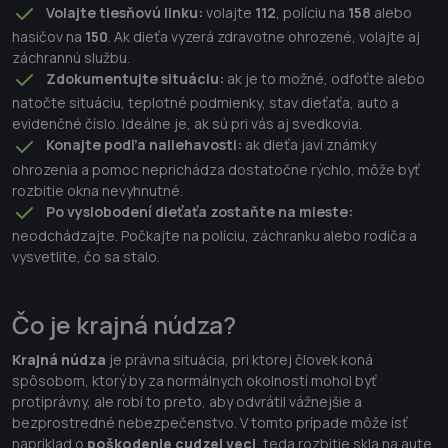
Volajte tiesňovú linku:
volajte
112
, políciu na
158
alebo
hasičov na
150
. Ak dieťa vyzerá zdravotne ohrozené, volajte aj
záchrannú službu.
Zdokumentujte situáciu:
ak je to možné, odfoťte alebo
natočte situáciu, teplotné podmienky, stav dieťaťa, auto a
evidenčné číslo. Ideálne je, ak sú pri vás aj svedkovia.
Konajte podľa naliehavosti:
ak dieťa javí známky
ohrozenia a pomoc neprichádza dostatočne rýchlo, môže byť
rozbitie okna nevyhnutné.
Po vyslobodení dieťaťa zostaňte na mieste:
neodchádzajte. Počkajte na políciu, záchranku alebo rodiča a
vysvetlite, čo sa stalo.
Čo je krajná núdza?
Krajná núdza
je právna situácia, pri ktorej človek koná
spôsobom, ktorý by za normálnych okolností mohol byť
protiprávny, ale robí to preto, aby odvrátil vážnejšie a
bezprostredné nebezpečenstvo. V tomto prípade môže ísť
napríklad o
poškodenie cudzej veci
, teda rozbitie skla na aute.