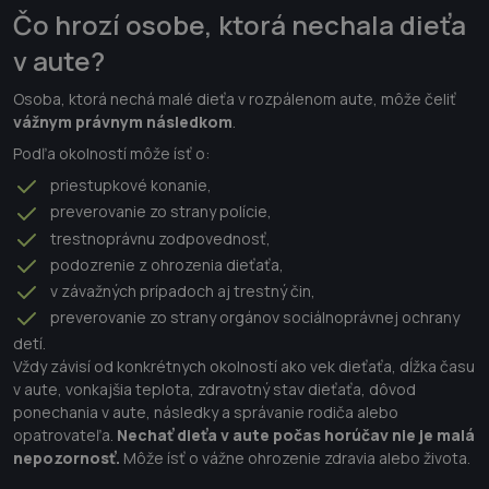
Čo hrozí osobe, ktorá nechala dieťa
v aute?
Osoba, ktorá nechá malé dieťa v rozpálenom aute, môže čeliť
vážnym právnym následkom
.
Podľa okolností môže ísť o:
priestupkové konanie,
preverovanie zo strany polície,
trestnoprávnu zodpovednosť,
podozrenie z ohrozenia dieťaťa,
v závažných prípadoch aj trestný čin,
preverovanie zo strany orgánov sociálnoprávnej ochrany
detí.
Vždy závisí od konkrétnych okolností ako vek dieťaťa, dĺžka času
v aute, vonkajšia teplota, zdravotný stav dieťaťa, dôvod
ponechania v aute, následky a správanie rodiča alebo
opatrovateľa.
Nechať dieťa v aute počas horúčav nie je malá
nepozornosť.
Môže ísť o vážne ohrozenie zdravia alebo života.