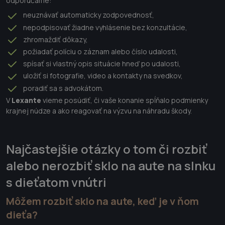
odporúčame:
neuznávať automaticky zodpovednosť,
nepodpisovať žiadne vyhlásenie bez konzultácie,
zhromaždiť dôkazy,
požiadať políciu o záznam alebo číslo udalosti,
spísať si vlastný opis situácie hneď po udalosti,
uložiť si fotografie, video a kontakty na svedkov,
poradiť sa s advokátom.
V
Lexante
vieme posúdiť, či vaše konanie spĺňalo podmienky
krajnej núdze a ako reagovať na výzvu na náhradu škody.
Najčastejšie otázky o tom či rozbiť
alebo nerozbiť sklo na aute na slnku
s dieťatom vnútri
Môžem rozbiť sklo na aute, keď je v ňom
dieťa?