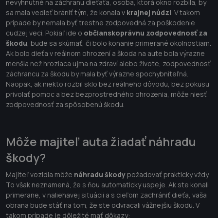
nevyhnutné na záchranu dieťaťa, osoba, ktorá okno rozbila, by
sa mala vedieť brániť tým, že konala v
krajnej núdzi
. V takom
prípade by nemala byť trestne zodpovedná za poškodenie
cudzej veci. Pokiaľ ide o
občianskoprávnu zodpovednosť za
škodu
, bude sa skúmať, či bolo konanie primerané okolnostiam.
Ak bolo dieťa v reálnom ohrození a škoda na aute bola výrazne
menšia než hroziaca ujma na zdraví alebo živote, zodpovednosť
záchrancu za škodu by mala byť výrazne spochybniteľná.
Naopak, ak niekto rozbil sklo bez reálneho dôvodu, bez pokusu
privolať pomoc a bez bezprostredného ohrozenia, môže niesť
zodpovednosť za spôsobenú škodu.
Môže majiteľ auta žiadať náhradu
škody?
Majiteľ vozidla môže
náhradu škody
požadovať prakticky vždy.
To však neznamená, že s ňou automaticky uspeje. Ak ste konali
primerane, v naliehavej situácii a s cieľom zachrániť dieťa, vaša
obrana bude stáť na tom, že ste odvracali vážnejšiu škodu. V
takom prípade je dôležité mať dôkazy: