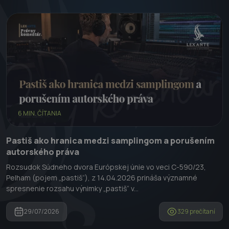
6 MIN. ČÍTANIA
Pastiš ako hranica medzi samplingom a porušením
autorského práva
Rozsudok Súdneho dvora Európskej únie vo veci C-590/23,
Pelham (pojem „pastiš“), z 14.04.2026 prináša významné
spresnenie rozsahu výnimky „pastiš“ v...
29/07/2026
329 prečítaní