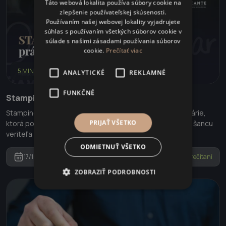
Táto webová lokalita používa súbory cookie na
zlepšenie používateľskej skúsenosti.
Používaním našej webovej lokality vyjadrujete
súhlas s používaním všetkých súborov cookie v
súlade s našimi zásadami používania súborov
cookie.
Prečítať viac
5 MIN. ČÍTANIA
ANALYTICKÉ
REKLAMNÉ
FUNKČNÉ
Stamping - služba advokátskej kancelárie
Stamping je moderná právna služba advokátskej kancelárie,
PRIJAŤ VŠETKO
ktorá posilňuje proces vymáhania pohľadávok a zvyšuje šancu
veriteľa na rýchle a dobrovoľné...
ODMIETNUŤ VŠETKO
17/10/2025
1306 prečítaní
ZOBRAZIŤ PODROBNOSTI