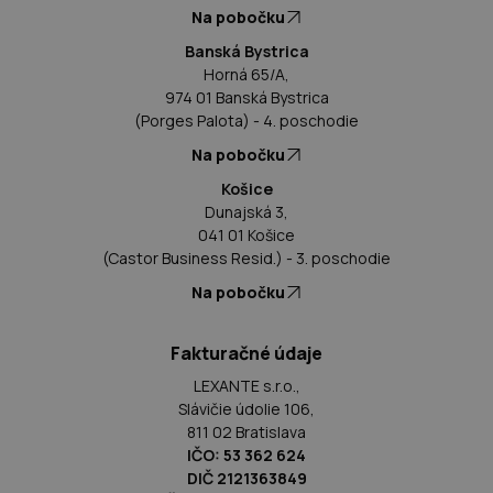
Na pobočku
Banská Bystrica
Horná 65/A,
974 01 Banská Bystrica
(Porges Palota) - 4. poschodie
Na pobočku
Košice
Dunajská 3,
041 01 Košice
(Castor Business Resid.) - 3. poschodie
Na pobočku
Fakturačné údaje
LEXANTE s.r.o.,
Slávičie údolie 106,
811 02 Bratislava
IČO: 53 362 624
DIČ 2121363849