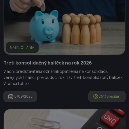
5 MIN. ČÍTANIA
Tretí konsolidačný balíček na rok 2026
Vládni predstavitelia oznámili opatrenia na konsolidáciu
verejných financií pre budúci rok, tzv. tretí konsolidačný balíček.
V rámci tohto...
15/09/2025
2613 prečítaní