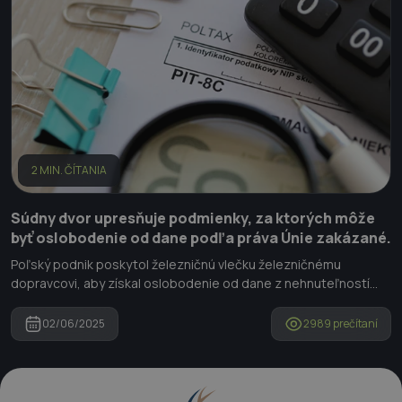
2 MIN. ČÍTANIA
Súdny dvor upresňuje podmienky, za ktorých môže
byť oslobodenie od dane podľa práva Únie zakázané.
Poľský podnik poskytol železničnú vlečku železničnému
dopravcovi, aby získal oslobodenie od dane z nehnuteľností...
02/06/2025
2989 prečítaní