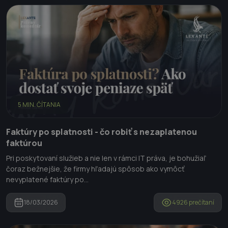
5 MIN. ČÍTANIA
Faktúry po splatnosti - čo robiť s nezaplatenou
faktúrou
Pri poskytovaní služieb a nie len v rámci IT práva, je bohužiaľ
čoraz bežnejšie, že firmy hľadajú spôsob ako vymôcť
nevyplatené faktúry po...
18/03/2026
4926 prečítaní