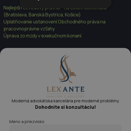
Najlepší rozvodový právnik - na celom Slovensku
(Bratislava, Banská Bystrica, Košice)
Uplatňovanie ustanovení Obchodného práva na
pracovnoprávne vzťahy
Úprava zo mzdy v exekučnom konaní
Moderná advokátska kancelária pre moderné problémy.
Dohodnite si konzultáciu!
Meno a priezvisko