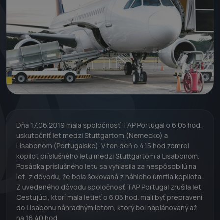
Dňa 17.06.2019 mala spoločnosť TAP Portugal o 6.05 hod.
uskutočniť let medzi Stuttgartom (Nemecko) a
Lisabonom (Portugalsko). V ten deň o 4.15 hod zomrel
kopilot príslušného letu medzi Stuttgartom a Lisabonom.
Posádka príslušného letu sa vyhlásila za nespôsobilú na
let, z dôvodu, že bola šokovaná z náhleho úmrtia kopilota.
Z uvedeného dôvodu spoločnosť TAP Portugal zrušila let.
Cestujúci, ktorí mala letieť o 6.05 hod. mali byť prepravení
do Lisabonu náhradným letom, ktorý bol naplánovaný až
na 16.40 hod.