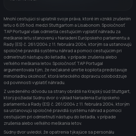
Mnohí cestujúci si uplatnili svoje práva, ktoré im vznikli zrušením
letu o 6.05 hod. medzi Stuttgartom a Lisabonom. Spoločnosť
TAP Portugal však odmietla cestujúcim vyplatiť náhradu za
meškanie letu stanovenú v Nariadení Európskeho parlamentu a
Rady (ES) č. 261/2004 z 11. februára 2004, ktorým sa ustanovujú
spoločné pravidlá systému náhrad a pomoci cestujúcim pri
odmietnutí nástupu do lietadla, v prípade zrušenia alebo
veľkého meškania letov. Spoločnosť TAP Portugal
argumentovala tým, že nečakané úmrtie kopilota predstavuje
mimoriadnu okolnosť, ktorá leteckého dopravcu oslobodzuje
od povinnosti vyplatiť náhradu.
Z uvedeného dôvodu sa strany obrátili na Krajský súd Stuttgart,
ktorý požiadal Súdny dvor o výklad Nariadenia Európskeho
parlamentu a Rady (ES) č. 261/2004 z 11. februára 2004, ktorým
sa ustanovujú spoločné pravidlá systému náhrad a pomoci
cestujúcim pri odmietnutí nástupu do lietadla, v prípade
zrušenia alebo veľkého meškania letov.
Súdny dvor uviedol, že opatrenia týkajúce sa personálu