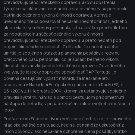
prevádzkujúceho leteckého dopravcu, ako sú opatrenia
týkajúce sa plánovania posádok a pracovného času personálu,
patria do bežného výkonu činnosti dopravcu. V zmysle
uvedeného treba považovať nečakanú neprítomnosť jedného
alebo viacerých členov personálu, a to aj krátko pred odletom
za neoddeliteľnú súčasť bežného výkonu činnosti
prevádzkujúceho leteckého dopravcu, a preto nepatrí pod
pojem mimoriadne okolnosti. Z dôvodu, že choroba alebo
úmrtie je spojené s otázkou plánovania posádky a rozvrhu
pracovného času personálu, čo je súčasť bežného výkonu
činnosti prevádzkujúceho leteckého dopravcu. Z uvedeného
vyplýva, že letecký dopravca spoločnosť TAP Portugal je
povinná cestujúcim vyplatiť náhradu za meškanie letu
stanovenú v Nariadení Európskeho parlamentu a Rady (ES) č.
261/2004 z 11. februára 2004, ktorým sa ustanovujú spoločné
pravidlá systému náhrad a pomoci cestujúcim pri odmietnutí
nástupu do lietadla, v prípade zrušenia alebo veľkého meškania
letov.
Podľa názoru Súdneho dvora nečakané úmrtie, nie je z právneho
hľadiska odlišné od situácie, keď sa let nemôže uskutočniť z
iných dôvodov, ako nečakané ochorenie člena posádky krátko