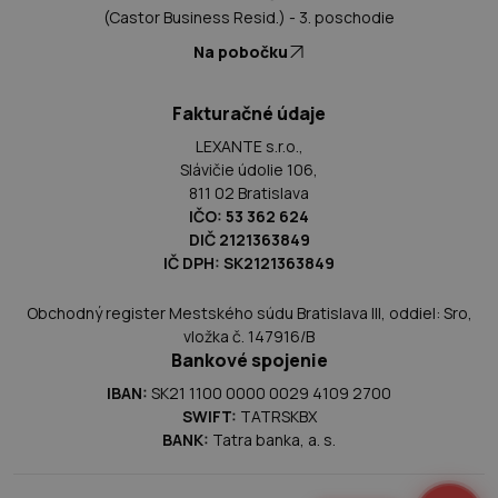
(Castor Business Resid.) - 3. poschodie
Na pobočku
Fakturačné údaje
LEXANTE s.r.o.,
Slávičie údolie 106,
811 02 Bratislava
IČO: 53 362 624
DIČ 2121363849
IČ DPH: SK2121363849
Obchodný register Mestského súdu Bratislava III, oddiel: Sro,
vložka č. 147916/B
Bankové spojenie
IBAN:
SK21 1100 0000 0029 4109 2700
SWIFT:
TATRSKBX
BANK:
Tatra banka, a. s.