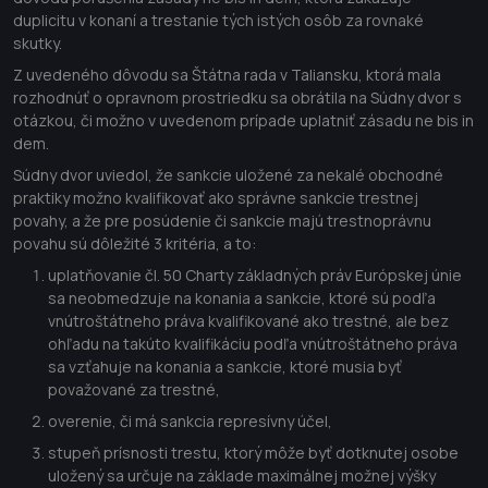
duplicitu v konaní a trestanie tých istých osôb za rovnaké
skutky.
Z uvedeného dôvodu sa Štátna rada v Taliansku, ktorá mala
rozhodnúť o opravnom prostriedku sa obrátila na Súdny dvor s
otázkou, či možno v uvedenom prípade uplatniť zásadu ne bis in
dem.
Súdny dvor uviedol, že sankcie uložené za nekalé obchodné
praktiky možno kvalifikovať ako správne sankcie trestnej
povahy, a že pre posúdenie či sankcie majú trestnoprávnu
povahu sú dôležité 3 kritéria, a to:
uplatňovanie čl. 50 Charty základných práv Európskej únie
sa neobmedzuje na konania a sankcie, ktoré sú podľa
vnútroštátneho práva kvalifikované ako trestné, ale bez
ohľadu na takúto kvalifikáciu podľa vnútroštátneho práva
sa vzťahuje na konania a sankcie, ktoré musia byť
považované za trestné,
overenie, či má sankcia represívny účel,
stupeň prísnosti trestu, ktorý môže byť dotknutej osobe
uložený sa určuje na základe maximálnej možnej výšky