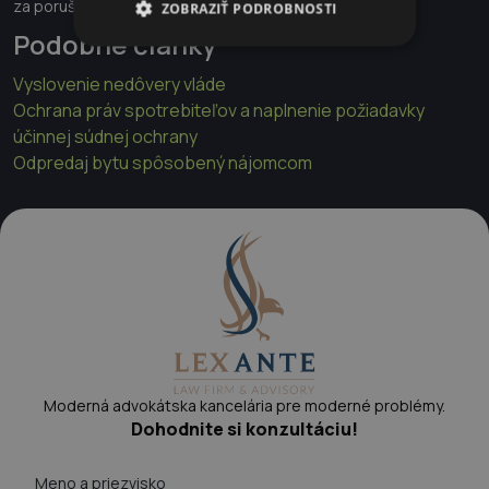
za porušenie zásady ne bis in dem.
ZOBRAZIŤ PODROBNOSTI
Podobné články
Vyslovenie nedôvery vláde
Ochrana práv spotrebiteľov a naplnenie požiadavky
účinnej súdnej ochrany
Odpredaj bytu spôsobený nájomcom
Moderná advokátska kancelária pre moderné problémy.
Dohodnite si konzultáciu!
Meno a priezvisko