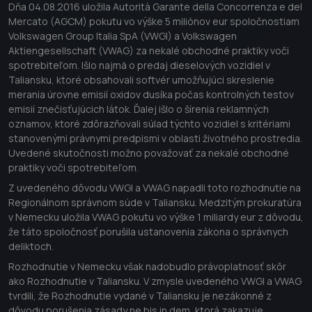
Dňa 04.08.2016 uložila Autorità Garante della Concorrenza e del
Mercato (AGCM) pokutu vo výške 5 miliónov eur spoločnostiam
Volkswagen Group Italia SpA (VWGI) a Volkswagen
Aktiengesellschaft (VWAG) za nekalé obchodné praktiky voči
spotrebiteľom. Išlo najmä o predaj dieselových vozidiel v
Taliansku, ktoré obsahovali softvér umožňujúci skreslenie
merania úrovne emisií oxidov dusíka počas kontrolných testov
emisií znečisťujúcich látok. Ďalej išlo o šírenia reklamných
oznamov, ktoré zdôrazňovali súlad týchto vozidiel s kritériami
stanovenými právnymi predpismi v oblasti životného prostredia.
Uvedené skutočnosti možno považovať za nekalé obchodné
praktiky voči spotrebiteľom.
Z uvedeného dôvodu VWGI a VWAG napadli toto rozhodnutie na
Regionálnom správnom súde v Taliansku. Medzitým prokuratúra
v Nemecku uložila VWAG pokutu vo výške 1 miliardy eur z dôvodu,
že táto spoločnosť porušila ustanovenia zákona o správnych
deliktoch.
Rozhodnutie v Nemecku však nadobudlo právoplatnosť skôr
ako Rozhodnutie v Taliansku. V zmysle uvedeného VWGI a VWAG
tvrdili, že Rozhodnutie vydané v Taliansku je nezákonné z
dôvodu porušenia zásady ne bis in dem, ktorá zakazuje