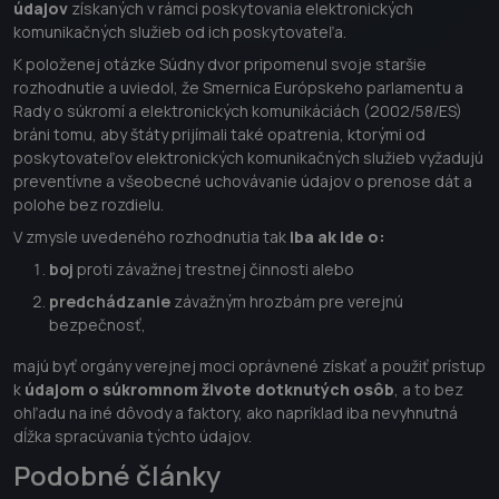
údajov
získaných v rámci poskytovania elektronických
komunikačných služieb od ich poskytovateľa.
K položenej otázke Súdny dvor pripomenul svoje staršie
rozhodnutie a uviedol, že Smernica Európskeho parlamentu a
Rady o súkromí a elektronických komunikáciách (2002/58/ES)
bráni tomu, aby štáty prijímali také opatrenia, ktorými od
poskytovateľov elektronických komunikačných služieb vyžadujú
preventívne a všeobecné uchovávanie údajov o prenose dát a
polohe bez rozdielu.
V zmysle uvedeného rozhodnutia tak
iba ak ide o:
boj
proti závažnej trestnej činnosti alebo
predchádzanie
závažným hrozbám pre verejnú
bezpečnosť,
majú byť orgány verejnej moci oprávnené získať a použiť prístup
k
údajom o súkromnom živote dotknutých osôb
, a to bez
ohľadu na iné dôvody a faktory, ako napríklad iba nevyhnutná
dĺžka spracúvania týchto údajov.
Podobné články