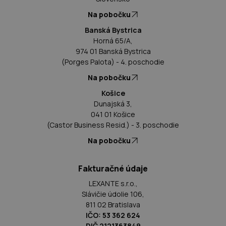
Na pobočku
Banská Bystrica
Horná 65/A,
974 01 Banská Bystrica
(Porges Palota) - 4. poschodie
Na pobočku
Košice
Dunajská 3,
041 01 Košice
(Castor Business Resid.) - 3. poschodie
Na pobočku
Fakturačné údaje
LEXANTE s.r.o.,
Slávičie údolie 106,
811 02 Bratislava
IČO: 53 362 624
DIČ 2121363849