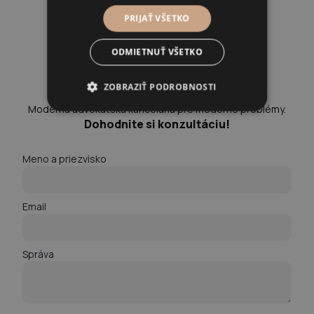
PRIJAŤ VŠETKO
ODMIETNUŤ VŠETKO
ZOBRAZIŤ PODROBNOSTI
Moderná advokátska kancelária pre moderné problémy.
Dohodnite si konzultáciu!
Meno a priezvisko
Email
Správa