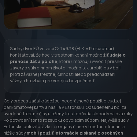
Súdny dvor EÚ vo veci C-T46/18 (H. K. v Prokuratuur)
konštatoval, že hoci v trestnom konaní možno
žiť údaje o
prenose dát a polohe
, ktoré umožňujú vyvodiť presné
závery o súkromnom živote, možno tak urobiť iba v boji
proti závažnej trestnej činnosti alebo predchádzaní
vážnym hrozbám pre verejnú bezpečnosť.
Celý proces začal krádežou, neoprávnené použitie cudzej
bankomatovej karty a násilia v Estónsku. Odsúdenému bol za
uvedené trestné činy uložený trest odňatia slobody na dva roky.
Po potvrdení tohto rozsudku odvolacím súdom, Najvyšší súd v
Estónsku položil otázku, či orgány činné v trestnom konaní a
nižšie súdy
mohli použiť informácie získané z osobných