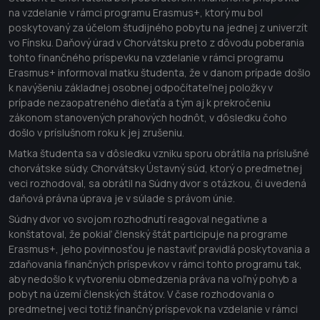
na vzdelanie v rámci programu Erasmus+, ktorý mu bol
poskytovaný za účelom študijného pobytu na jednej z univerzít
vo Fínsku. Daňový úrad v Chorvátsku preto z dôvodu poberania
tohto finančného príspevku na vzdelanie v rámci programu
Erasmus+ informoval matku študenta, že v danom prípade došlo
k navýšeniu základnej osobnej odpočítateľnej položky v
prípade nezaopatreného dieťaťa a tým aj k prekročeniu
zákonom stanovených prahových hodnôt, v dôsledku čoho
došlo v príslušnom roku k jej zrušeniu.
Matka študenta sa v dôsledku vzniku sporu obrátila na príslušné
chorvátske súdy. Chorvátsky Ústavný súd, ktorý o predmetnej
veci rozhodoval, sa obrátil na Súdny dvor s otázkou, či uvedená
daňová právna úprava je v súlade s právom únie.
Súdny dvor vo svojom rozhodnutí reagoval negatívne a
konštatoval, že pokiaľ členský štát participuje na programe
Erasmus+, jeho povinnosťou je nastaviť pravidlá poskytovania a
zdaňovania finančných príspevkov v rámci tohto programu tak,
aby nedošlo k vytvoreniu obmedzenia práva na voľný pohyb a
pobyt na území členských štátov. V čase rozhodovania o
predmetnej veci totiž finančný príspevok na vzdelanie v rámci