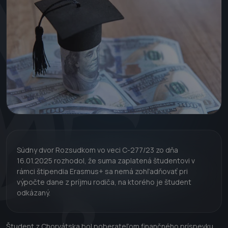
Súdny dvor Rozsudkom vo veci C-277/23 zo dňa
16.01.2025 rozhodol, že suma zaplatená študentovi v
rámci štipendia Erasmus+ sa nemá zohľadňovať pri
výpočte dane z príjmu rodiča, na ktorého je študent
odkázaný.
Študent z Chorvátska bol poberateľom finančného príspevku