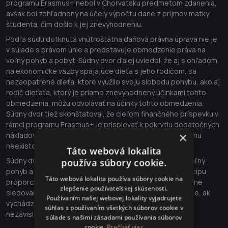
programu Erasmus+ nebol v Chorvátsku predmetom zdanenia,
avšak bol zohľadnený na účely výpočtu dane z príjmov matky
študenta, čím došlo k jej znevýhodneniu.
Podľa súdu dotknutá vnútroštátna daňová právna úprava nie je
v súlade s právom únie a predstavuje obmedzenie práva na
voľný pohyb a pobyt. Súdny dvor ďalej uviedol, že aj s ohľadom
na ekonomické väzby spájajúce dieťa s jeho rodičom, sa
nezaopatrené dieťa, ktoré využilo svoju slobodu pohybu, ako aj
rodič dieťaťa, ktorý je priamo znevýhodnený účinkami tohto
obmedzenia, môžu odvolávať na účinky tohto obmedzenia.
Súdny dvor tiež skonštatoval, že cieľom finančného príspevku v
rámci programu Erasmus+ je prispievať k pokrytiu dodatočných
×
nákladov, ktoré by v prípade neexistencie tohto programu
neexistovali.
Táto webová lokalita
Súdny dvor na záver uviedol, že obmedzenie práva na voľný
používa súbory cookie.
pohyb a pobyt je možné za predpokladu dodržania princípu
Táto webová lokalita používa súbory cookie na
proporcionality, obmedzenie musí byť primerané legitímne
zlepšenie používateľskej skúsenosti.
sledovanému cieľu a môže byť odôvodnené len v prípade, ak
Používaním našej webovej lokality vyjadrujete
vychádza z objektívnych hľadísk všeobecného záujmu
súhlas s používaním všetkých súborov cookie v
nezávislých od štátnej príslušnosti dotknutých osôb.
súlade s našimi zásadami používania súborov
cookie.
Prečítať viac