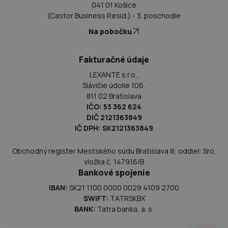
041 01 Košice
(Castor Business Resid.) - 3. poschodie
Na pobočku
Fakturačné údaje
LEXANTE s.r.o.,
Slávičie údolie 106,
811 02 Bratislava
IČO: 53 362 624
DIČ 2121363849
IČ DPH: SK2121363849
Obchodný register Mestského súdu Bratislava III, oddiel: Sro,
vložka č. 147916/B
Bankové spojenie
IBAN:
SK21 1100 0000 0029 4109 2700
SWIFT:
TATRSKBX
BANK:
Tatra banka, a. s.