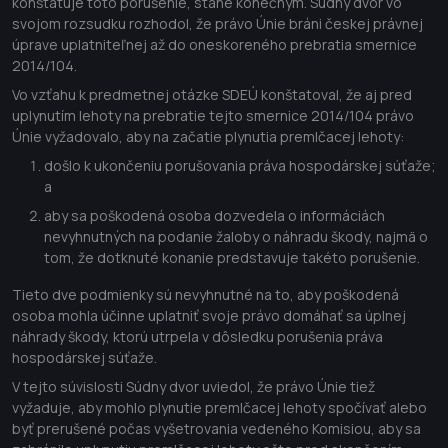
konštatuje toto porušenie, stane konečným. Súdny dvor vo
svojom rozsudku rozhodol, že právo Únie bráni českej právnej
úprave uplatniteľnej až do oneskoreného prebratia smernice
2014/104.
Vo vzťahu k predmetnej otázke SDEÚ konštatoval, že aj pred
uplynutím lehoty na prebratie tejto smernice 2014/104 právo
Únie vyžadovalo, aby na začatie plynutia premlčacej lehoty:
došlo k ukončeniu porušovania práva hospodárskej súťaže;
a
aby sa poškodená osoba dozvedela o informáciách
nevyhnutných na podanie žaloby o náhradu škody, najmä o
tom, že dotknuté konanie predstavuje takéto porušenie.
Tieto dve podmienky sú nevyhnutné na to, aby poškodená
osoba mohla účinne uplatniť svoje právo domáhať sa úplnej
náhrady škody, ktorú utrpela v dôsledku porušenia práva
hospodárskej súťaže.
V tejto súvislosti Súdny dvor uviedol, že právo Únie tiež
vyžaduje, aby mohlo plynutie premlčacej lehoty spočívať alebo
byť prerušené počas vyšetrovania vedeného Komisiou, aby sa