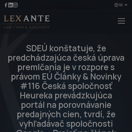
SK
SDEÚ konštatuje, že
predchádzajúca česká úprava
premlčania je v rozpore s
právom EÚ Články & Novinky
#116 Česká spoločnosť
Heureka prevádzkujúca
portál na porovnávanie
predajných cien, tvrdí, že
vyhľadávač spoločnosti