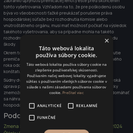
zabránilo uplynutiu premlčacej lehoty ešte pred skončením
tohto vyšetrovania. Vzhľadom na to, že pre poškodenú osobu
býva vo všeobecnosti ťažké preukázať porušenie práva
hospodárskej súťaže bez rozhodnutia Komisie alebo
vnútroštátneho orgánu, musí mať možnosť počkať na výsledok
takéhoto vyšetrovania, aby sa prípadne mohla na takéto
rozhodnutie odvolávať v rámci následnej žaloby o náhradu
×
škody.
Táto webová lokalita
Okrem toho smernica 2014/104 teraz stanovuje, že plynutie
používa súbory cookie.
premlčacej lehoty musí spočívať najmenej po dobu jedného
Táto webová lokalita používa súbory cookie na
roka odo dňa, keď sa rozhodnutie Komisie, ktorým sa
zlepšenie používateľskej skúsenosti.
konštatuje dotknuté porušenie, stalo konečným.
Používaním našej webovej lokality vyjadrujete
Súdny dvor teda dospel k záveru, že predchádzajúca česká
súhlas s používaním všetkých súborov cookie v
úprava premlčania je nezlučiteľná s právom Únie. Prakticky
súlade s našimi zásadami používania súborov
znemožňuje alebo nadmerne sťažuje uplatnenie práva domáhať
cookie.
Prečítať viac
sa náhrady škody utrpenej v dôsledku porušenia práva
hospodárskej súťaže.
ANALYTICKÉ
REKLAMNÉ
Podobné články
FUNKČNÉ
Zmena Štatútu Súdneho dvora EÚ účinná od 01.09.2024