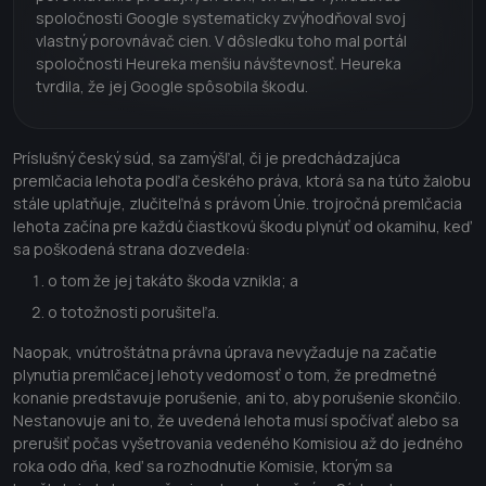
spoločnosti Google systematicky zvýhodňoval svoj
vlastný porovnávač cien. V dôsledku toho mal portál
spoločnosti Heureka menšiu návštevnosť. Heureka
tvrdila, že jej Google spôsobila škodu.
Príslušný český súd, sa zamýšľal, či je predchádzajúca
premlčacia lehota podľa českého práva, ktorá sa na túto žalobu
stále uplatňuje, zlučiteľná s právom Únie.
trojročná premlčacia
lehota začína pre každú čiastkovú škodu plynúť od okamihu, keď
sa poškodená strana dozvedela:
o tom že jej takáto škoda vznikla; a
o totožnosti porušiteľa.
Naopak, vnútroštátna právna úprava nevyžaduje na začatie
plynutia premlčacej lehoty vedomosť o tom, že predmetné
konanie predstavuje porušenie, ani to, aby porušenie skončilo.
Nestanovuje ani to, že uvedená lehota musí spočívať alebo sa
prerušiť počas vyšetrovania vedeného Komisiou až do jedného
roka odo dňa, keď sa rozhodnutie Komisie, ktorým sa