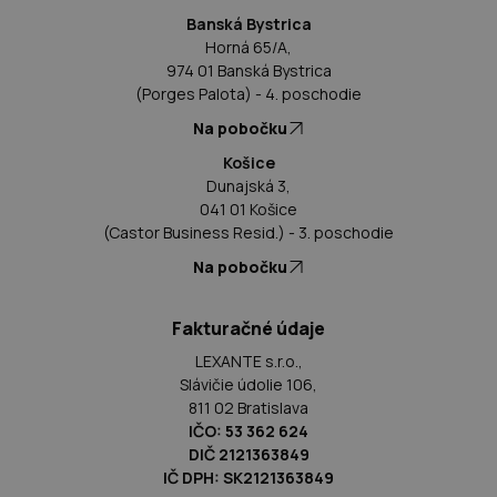
Banská Bystrica
Horná 65/A,
974 01 Banská Bystrica
(Porges Palota) - 4. poschodie
Na pobočku
Košice
Dunajská 3,
041 01 Košice
(Castor Business Resid.) - 3. poschodie
Na pobočku
Fakturačné údaje
LEXANTE s.r.o.,
Slávičie údolie 106,
811 02 Bratislava
IČO: 53 362 624
DIČ 2121363849
IČ DPH: SK2121363849