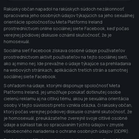
Rakúsky občan napadol na rakúskych súdoch nezákonnosť
spracovania jeho osobných údajov týkajúcich sa jeho sexuálnej
orientácie spoločnosťou Meta Platforms Ireland
prostredníctvom online sociálnej siete Facebook, keď počas
verejnej pódiovej diskusie oznámil skutočnosť, že je
homosexuál.
Sociálna sieť Facebook získava osobné údaje používateľov
prostredníctvom aktivít používateľov na tejto sociálnej sieti,
ako aj mimo nej. Ide prevažne o údaje týkajúce sa prehliadania
na webových stránkach, aplikáciách tretích strán a samotnej
sociálnej siete Facebook.
S ohľadom na údaje, ktorými disponuje spoločnosť Meta
Platforms Ireland, jej umožňuje ponúkať dotknutej osobe
cielenú reklamu aj na citlivú tému, akou je sexuálna orientácia
osoby. V tejto súvislosti preto vznikla otázka, či rakúsky občan,
ktorý počas verejnej pódiovej diskusie oznámil skutočnosť, že
je homosexuál, preukázateľne zverejnil svoje citlivé osobné
údaje a súhlasil tak so spracúvaním týchto údajov v zmysle
všeobecného nariadenia o ochrane osobných údajov (GDPR).