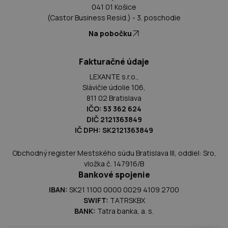
041 01 Košice
(Castor Business Resid.) - 3. poschodie
Na pobočku
Fakturačné údaje
LEXANTE s.r.o.,
Slávičie údolie 106,
811 02 Bratislava
IČO: 53 362 624
DIČ 2121363849
IČ DPH: SK2121363849
Obchodný register Mestského súdu Bratislava III, oddiel: Sro,
vložka č. 147916/B
Bankové spojenie
IBAN:
SK21 1100 0000 0029 4109 2700
SWIFT:
TATRSKBX
BANK:
Tatra banka, a. s.