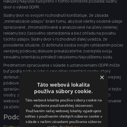
Rakúsky Najvyšší súd preto v tomto kontexte požiadal Súdny
dvor o výklad GDPR.
Súdny dvor vo svojom rozhodnutí konštatuje, že zásada
„minimalizácie údajov“ bráni tomu, aby boli všetky osobné údaje
spracúvané, zhromažďované a analyzované na účely cielenej
reklamy bez časového obmedzenia a bez ohľadu na povahu
týchto údajov. Súdny dvor v rozhodnutí ďalej uvádza, že
posúdenie situácie, či dotknutá osoba svojím vyhlásením počas
verejnej pódiovej diskusie preukázateľne zverejnila svoju
sexuálnu orientáciu prináleží rakúskemu Najvyššiemu súdu.
Predmetom spracúvania v súlade s ustanoveniami GDPR môže
byť podľa súdu aj údaj o sexuálnej orientácii osoby, ktorý
×
dotknutá osoba preukázateľne zverejnila napr. počas verejnej
pódiovej diskusie. Takáto okolnosť však nepovoľuje
Táto webová lokalita
spracúvanie iných osobných údajov o sexuálnej orientácii tejto
používa súbory cookie.
osoby, získaných mimo online platformy sociálnej siete či
Táto webová lokalita používa súbory cookie na
webových stránok s cieľom ich zhromažďovania a analyzovanie
zlepšenie používateľskej skúsenosti.
za účelom ponúknutia personalizovanej reklamy.
Používaním našej webovej lokality vyjadrujete
Podobné články
súhlas s používaním všetkých súborov cookie v
súlade s našimi zásadami používania súborov