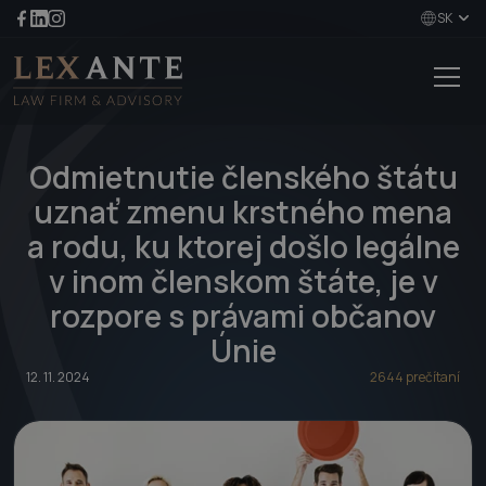
SK
Odmietnutie členského štátu
uznať zmenu krstného mena
a rodu, ku ktorej došlo legálne
v inom členskom štáte, je v
rozpore s právami občanov
Únie
12. 11. 2024
2644 prečítaní