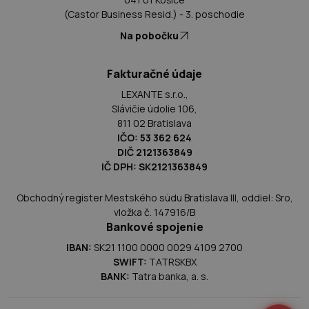
(Castor Business Resid.) - 3. poschodie
Na pobočku
Fakturačné údaje
LEXANTE s.r.o.,
Slávičie údolie 106,
811 02 Bratislava
IČO: 53 362 624
DIČ 2121363849
IČ DPH: SK2121363849
Obchodný register Mestského súdu Bratislava III, oddiel: Sro,
vložka č. 147916/B
Bankové spojenie
IBAN:
SK21 1100 0000 0029 4109 2700
SWIFT:
TATRSKBX
BANK:
Tatra banka, a. s.