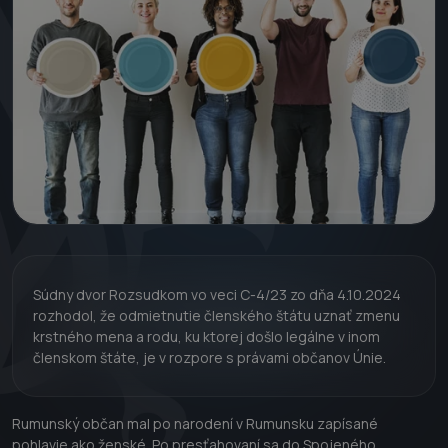
Súdny dvor Rozsudkom vo veci C-4/23 zo dňa 4.10.2024
rozhodol, že odmietnutie členského štátu uznať zmenu
krstného mena a rodu, ku ktorej došlo legálne v inom
členskom štáte, je v rozpore s právami občanov Únie.
Rumunský občan mal po narodení v Rumunsku zapísané
pohlavie ako ženské. Po presťahovaní sa do Spojeného