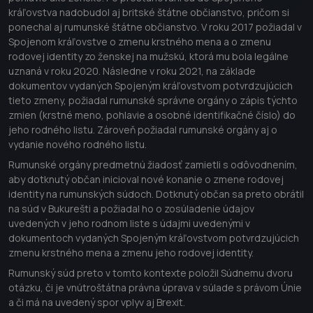
kráľovstva nadobudol aj britské štátne občianstvo, pričom si
ponechal aj rumunské štátne občianstvo. V roku 2017 požiadal v
Spojenom kráľovstve o zmenu krstného mena a o zmenu
rodovej identity zo ženskej na mužskú, ktorá mu bola legálne
uznaná v roku 2020. Následne v roku 2021, na základe
dokumentov vydaných Spojeným kráľovstvom potvrdzujúcich
tieto zmeny, požiadal rumunské správne orgány o zápis týchto
zmien (krstné meno, pohlavie a osobné identifikačné číslo) do
jeho rodného listu. Zároveň požiadal rumunské orgány aj o
vydanie nového rodného listu.
Rumunské orgány predmetnú žiadosť zamietli s odôvodnením,
aby dotknutý občan inicioval nové konanie o zmene rodovej
identity na rumunských súdoch. Dotknutý občan sa preto obrátil
na súd v Bukurešti a požiadal ho o zosúladenie údajov
uvedených v jeho rodnom liste s údajmi uvedenými v
dokumentoch vydaných Spojeným kráľovstvom potvrdzujúcich
zmenu krstného mena a zmenu jeho rodovej identity.
Rumunský súd preto v tomto kontexte položil Súdnemu dvoru
otázku, či je vnútroštátna právna úprava v súlade s právom Únie
a či má na uvedený spor vplyv aj Brexit.