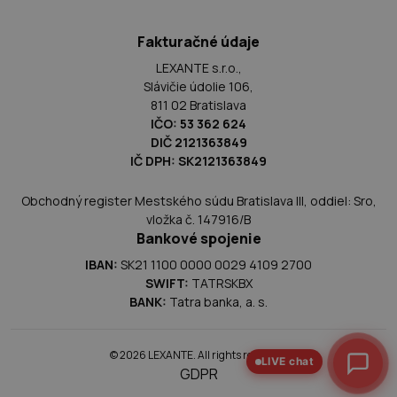
Fakturačné údaje
LEXANTE s.r.o.,
Slávičie údolie 106,
811 02 Bratislava
IČO: 53 362 624
DIČ 2121363849
IČ DPH: SK2121363849
Obchodný register Mestského súdu Bratislava III, oddiel: Sro,
vložka č. 147916/B
Bankové spojenie
IBAN:
SK21 1100 0000 0029 4109 2700
SWIFT:
TATRSKBX
BANK:
Tatra banka, a. s.
© 2026 LEXANTE. All rights reserved.
LIVE chat
GDPR