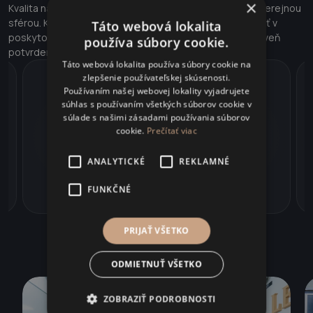
×
Kvalita našej práce bola viackrát ocenená odbornou aj verejnou
sférou. Každé ocenenie je pre nás záväzkom pokračovať v
Táto webová lokalita
poskytovaní právnych služieb na najvyššej úrovni a zároveň
používa súbory cookie.
potvrdením dôvery našich klientov.
Táto webová lokalita používa súbory cookie na
zlepšenie používateľskej skúsenosti.
Používaním našej webovej lokality vyjadrujete
súhlas s používaním všetkých súborov cookie v
súlade s našimi zásadami používania súborov
cookie.
Prečítať viac
Ocenenie Legal Awards 2024
Ocenenie za inováciu v právnych službách a
ANALYTICKÉ
REKLAMNÉ
efektívnu komunikáciu s klientmi už 3 roky po
sebe.
FUNKČNÉ
PRIJAŤ VŠETKO
ODMIETNUŤ VŠETKO
ZOBRAZIŤ PODROBNOSTI